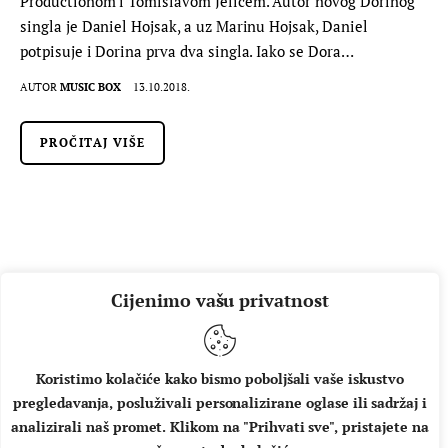
Productionom i Tomislavom Jelićem. Autor novog Dorinog
singla je Daniel Hojsak, a uz Marinu Hojsak, Daniel
potpisuje i Dorina prva dva singla. Iako se Dora…
AUTOR
MUSIC BOX
13.10.2018.
PROČITAJ VIŠE
Cijenimo vašu privatnost
Koristimo kolačiće kako bismo poboljšali vaše iskustvo
pregledavanja, posluživali personalizirane oglase ili sadržaj i
O NAMA
IMPRESSUM
UVJETI KORIŠTENJA
analizirali naš promet. Klikom na "Prihvati sve", pristajete na