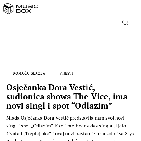
NASLOVNICA
DOMAĆA GLAZBA
DOMAĆA GLAZBA
VIJESTI
STRANA GLAZBA
Osječanka Dora Vestić,
FILM
sudionica showa The Vice, ima
novi singl i spot “Odlazim”
MUSIC BOX
Mlada Osječanka Dora Vestić predstavlja nam svoj novi
singl i spot „Odlazim“. Kao i prethodna dva singla „Ljeto
života i „Treptaj oka“ i ovaj novi nastao je u suradnji sa Styx