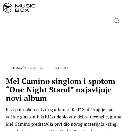
NASLOVNICA
DOMAĆA GLAZBA
DOMAĆA GLAZBA
VIJESTI
STRANA GLAZBA
Mel Camino singlom i spotom
FILM
“One Night Stand” najavljuje
novi album
MUSIC BOX
Prvi put nakon četvrtog albuma "Kad? Sad!" koji je kod
većine glazbenih kritičar dobio vrlo dobre recenzije, grupa
Mel Camino predstavlja prvi dio novog materijala - singl