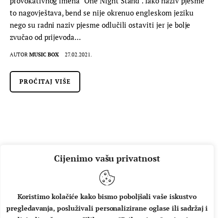
provokativnog imena "One Night Stand". Iako naziv pjesme
to nagovještava, bend se nije okrenuo engleskom jeziku
nego su radni naziv pjesme odlučili ostaviti jer je bolje
zvučao od prijevoda…
AUTOR
MUSIC BOX
27.02.2021.
PROČITAJ VIŠE
Cijenimo vašu privatnost
Koristimo kolačiće kako bismo poboljšali vaše iskustvo
pregledavanja, posluživali personalizirane oglase ili sadržaj i
O NAMA
IMPRESSUM
UVJETI KORIŠTENJA