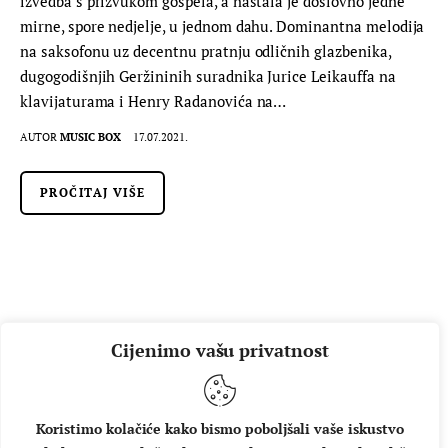
izvedba s prizvukom gospela, a nastala je doslovno jedne
mirne, spore nedjelje, u jednom dahu. Dominantna melodija
na saksofonu uz decentnu pratnju odličnih glazbenika,
dugogodišnjih Geržininih suradnika Jurice Leikauffa na
klavijaturama i Henry Radanovića na…
AUTOR
MUSIC BOX
17.07.2021.
PROČITAJ VIŠE
Cijenimo vašu privatnost
Koristimo kolačiće kako bismo poboljšali vaše iskustvo