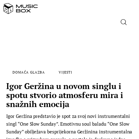
NASLOVNICA
DOMAĆA GLAZBA
DOMAĆA GLAZBA
VIJESTI
STRANA GLAZBA
Igor Geržina u novom singlu i
FILM
spotu stvorio atmosferu mira i
snažnih emocija
MUSIC BOX
Igor Geržina predstavio je spot za svoj novi instrumentalni
singl “One Slow Sunday”. Emotivnu soul baladu “One Slow
Sunday” obilježava besprijekorna Geržinina instrumentalna