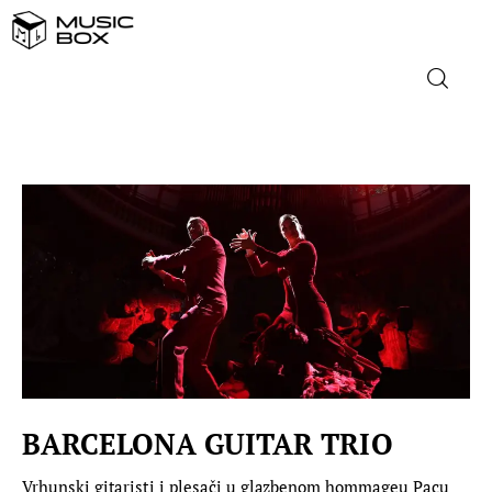
NASLOVNICA
DOMAĆA GLAZBA
STRANA GLAZBA
FILM
MUSIC BOX
BARCELONA GUITAR TRIO
Vrhunski gitaristi i plesači u glazbenom hommageu Pacu