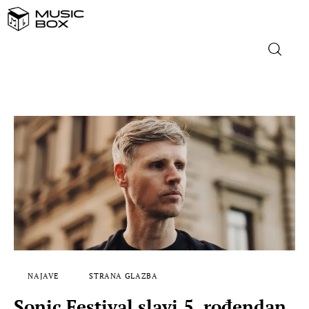
NASLOVNICA
DOMAĆA GLAZBA
STRANA GLAZBA
FILM
MUSIC BOX
NAJAVE
STRANA GLAZBA
Sonic Festival slavi 5. rođendan