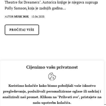
Theatre for Dreamers". Autorica knjige je njegova supruga
Polly Samson, koja je zadnjih godina…
AUTOR
MUSIC BOX
13.06.2020.
PROČITAJ VIŠE
Cijenimo vašu privatnost
Koristimo kolačiće kako bismo poboljšali vaše iskustvo
pregledavanja, posluživali personalizirane oglase ili sadržaj i
O NAMA
IMPRESSUM
UVJETI KORIŠTENJA
analizirali naš promet. Klikom na "Prihvati sve", pristajete na
našu upotrebu kolačića.