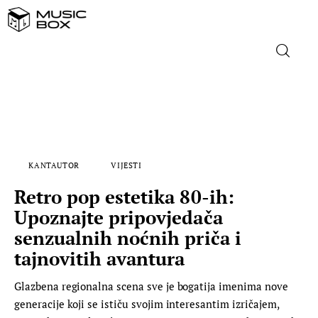
NASLOVNICA
DOMAĆA GLAZBA
KANTAUTOR
VIJESTI
STRANA GLAZBA
Retro pop estetika 80-ih:
FILM
Upoznajte pripovjedača
senzualnih noćnih priča i
MUSIC BOX
tajnovitih avantura
Glazbena regionalna scena sve je bogatija imenima nove
generacije koji se ističu svojim interesantim izričajem,