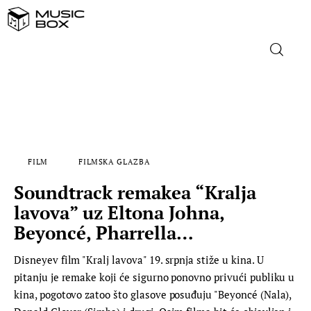
NASLOVNICA
DOMAĆA GLAZBA
FILM
FILMSKA GLAZBA
STRANA GLAZBA
Soundtrack remakea “Kralja
FILM
lavova” uz Eltona Johna,
Beyoncé, Pharrella…
MUSIC BOX
Disneyev film "Kralj lavova" 19. srpnja stiže u kina. U
pitanju je remake koji će sigurno ponovno privući publiku u
kina, pogotovo zatoo što glasove posuđuju "Beyoncé (Nala),