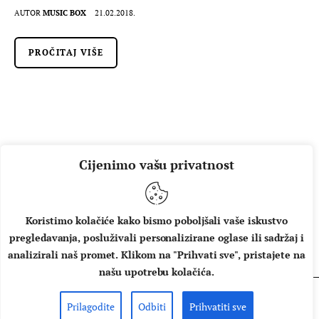
AUTOR
MUSIC BOX
21.02.2018.
PROČITAJ VIŠE
Cijenimo vašu privatnost
Koristimo kolačiće kako bismo poboljšali vaše iskustvo
pregledavanja, posluživali personalizirane oglase ili sadržaj i
O NAMA
IMPRESSUM
UVJETI KORIŠTENJA
analizirali naš promet. Klikom na "Prihvati sve", pristajete na
našu upotrebu kolačića.
Prilagodite
Odbiti
Prihvatiti sve
Copyright © 2026 Music Box - All rights reserved.