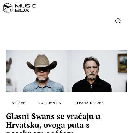
NASLOVNICA
DOMAĆA GLAZBA
STRANA GLAZBA
FILM
MUSIC BOX
NAJAVE
NASLOVNICA
STRANA GLAZBA
Glasni Swans se vraćaju u
Hrvatsku, ovoga puta s