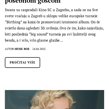
posebnom gošćom
Swans su rasprodali Kino SC u Zagrebu, a sada se na Sve
svete vraćaju u Zagreb u sklopu velike europske turneje
“Birthing” na kojoj će promovirati istoimeni album. On će
svjetlo dana ugledati 30. svibnja. Ovo će im, kako najavljuju,
biti posljednja “big sound” turneja pa svi ljubitelji ovog
benda, a i vrlo, vrlo glasne glazbe…
AUTOR
MUSIC BOX
24.04.2025.
PROČITAJ VIŠE