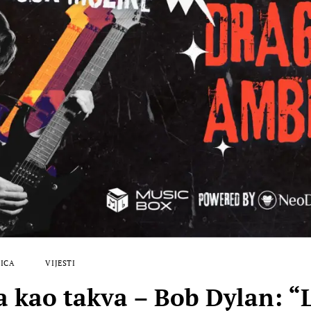
ICA
VIJESTI
ao takva – Bob Dylan: “L