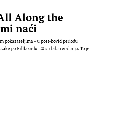
ll Along the
ami naći
im pokazateljima – u post-kovid periodu
ike po Billboardu, 20 su bila reizdanja. To je