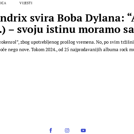
ICA
VIJESTI
rix svira Boba Dylana: “A
) – svoju istinu moramo s
rokenrol”, zbog upotrebljenog prošlog vremena. No, po svim tržišn
loče nego nove. Tokom 2024., od 25 najprodavanijih albuma rock muz