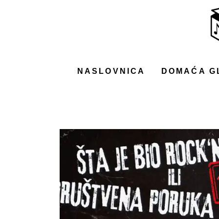
NASLOVNICA
DOMAĆA GLAZBA
STRANA GLAZBA
NASLOVNICA
DOMAĆA G
FILM
MUSIC BOX