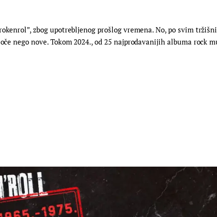
rokenrol”, zbog upotrebljenog prošlog vremena. No, po svim tržišn
loče nego nove. Tokom 2024., od 25 najprodavanijih albuma rock muz