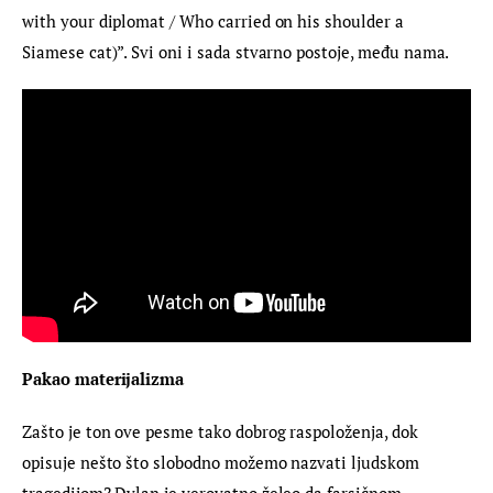
with your diplomat / Who carried on his shoulder a 
Siamese cat)”. Svi oni i sada stvarno postoje, među nama.
Pakao materijalizma 
Zašto je ton ove pesme tako dobrog raspoloženja, dok 
opisuje nešto što slobodno možemo nazvati ljudskom 
tragedijom? Dylan je verovatno želeo da farsičnom 