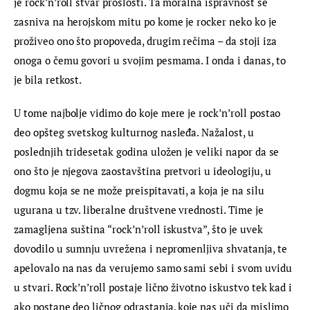
je rock’n’roll stvar prošlosti. Ta moralna ispravnost se 
zasniva na herojskom mitu po kome je rocker neko ko je 
proživeo ono što propoveda, drugim rečima – da stoji iza 
onoga o čemu govori u svojim pesmama. I onda i danas, to 
je bila retkost.
U tome najbolje vidimo do koje mere je rock’n’roll postao 
deo opšteg svetskog kulturnog nasleđa. Nažalost, u 
poslednjih tridesetak godina uložen je veliki napor da se 
ono što je njegova zaostavština pretvori u ideologiju, u 
dogmu koja se ne može preispitavati, a koja je na silu 
ugurana u tzv. liberalne društvene vrednosti. Time je 
zamagljena suština “rock’n’roll iskustva”, što je uvek 
dovodilo u sumnju uvrežena i nepromenljiva shvatanja, te 
apelovalo na nas da verujemo samo sami sebi i svom uvidu 
u stvari. Rock’n’roll postaje lično životno iskustvo tek kad i 
ako postane deo ličnog odrastanja, koje nas uči da mislimo 