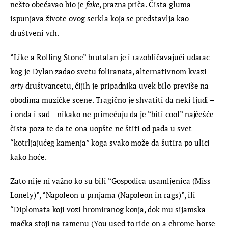
nešto obećavao bio je 
fake
, prazna priča. Čista gluma 
ispunjava živote ovog serkla koja se predstavlja kao 
društveni vrh.
“Like a Rolling Stone” brutalan je i razobličavajući udarac 
kog je Dylan zadao svetu foliranata, alternativnom kvazi-
arty 
društvancetu, čijih je pripadnika uvek bilo previše na 
obodima muzičke scene. Tragično je shvatiti da neki ljudi – 
i onda i sad – nikako ne primećuju da je “biti cool” najčešće 
čista poza te da te ona uopšte ne štiti od pada u svet 
“kotrljajućeg kamenja” koga svako može da šutira po ulici 
kako hoće.
Zato nije ni važno ko su bili “Gospođica usamljenica (Miss 
Lonely)”, “Napoleon u prnjama (Napoleon in rags)”, ili 
“Diplomata koji vozi hromiranog konja, dok mu sijamska 
mačka stoji na ramenu (You used to ride on a chrome horse 