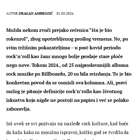
AUTOR
DRAGAN AMBROZIĆ
01.03.2026.
Možda nekom zvuči prejako rečenica “šta je bio 
rokenrol”, zbog upotrebljenog prošlog vremena. No, po 
svim tržišnim pokazateljima – u post-kovid periodu 
rock’n’roll kao žanr mnogo bolje prodaje stare ploče 
nego nove. Tokom 2024., od 25 najprodavanijih albuma 
rock muzike po Billboardu, 20 su bila reizdanja. To je bio 
konkretan povod da se osmisli ova kolumna. Ali, pravi 
razlog je pitanje definicije rock’n’rolla kao životnog 
iskustva koja nigde ne postoji na papiru i već se polako 
zaboravlja.
Još uvek se svi pozivaju na nasleđe rock kulture, kad hoće 
da kažu kako su moralno ispravni, koliko god se tvrdilo da 