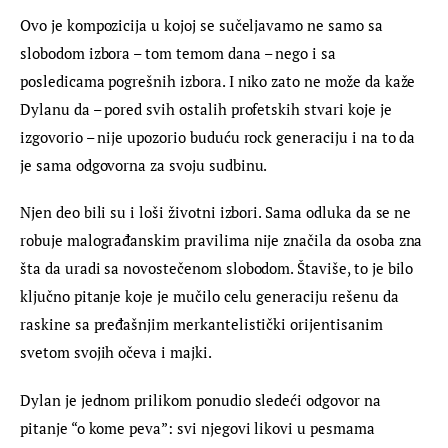
Ovo je kompozicija u kojoj se sučeljavamo ne samo sa 
slobodom izbora – tom temom dana – nego i sa 
posledicama pogrešnih izbora. I niko zato ne može da kaže 
Dylanu da – pored svih ostalih profetskih stvari koje je 
izgovorio – nije upozorio buduću rock generaciju i na to da 
je sama odgovorna za svoju sudbinu.
Njen deo bili su i loši životni izbori. Sama odluka da se ne 
robuje malograđanskim pravilima nije značila da osoba zna 
šta da uradi sa novostečenom slobodom. Štaviše, to je bilo 
ključno pitanje koje je mučilo celu generaciju rešenu da 
raskine sa pređašnjim merkantelistički orijentisanim 
svetom svojih očeva i majki.
Dylan je jednom prilikom ponudio sledeći odgovor na 
pitanje “o kome peva”: svi njegovi likovi u pesmama 