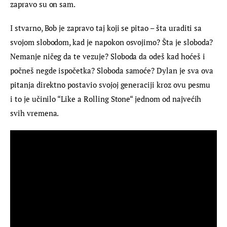
zapravo su on sam.
I stvarno, Bob je zapravo taj koji se pitao – šta uraditi sa 
svojom slobodom, kad je napokon osvojimo? Šta je sloboda? 
Nemanje ničeg da te vezuje? Sloboda da odeš kad hoćeš i 
počneš negde ispočetka? Sloboda samoće? Dylan je sva ova 
pitanja direktno postavio svojoj generaciji kroz ovu pesmu 
i to je učinilo “Like a Rolling Stone“ jednom od najvećih 
svih vremena.