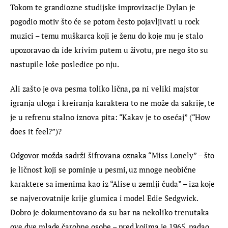
Tokom te grandiozne studijske improvizacije Dylan je 
pogodio motiv što će se potom često pojavljivati u rock 
muzici – temu muškarca koji je ženu do koje mu je stalo 
upozoravao da ide krivim putem u životu, pre nego što su 
nastupile loše posledice po nju.
Ali zašto je ova pesma toliko lična, pa ni veliki majstor 
igranja uloga i kreiranja karaktera to ne može da sakrije, te 
je u refrenu stalno iznova pita: “Kakav je to osećaj” (“How 
does it feel?”)?
Odgovor možda sadrži šifrovana oznaka “Miss Lonely” – što 
je ličnost koji se pominje u pesmi, uz mnoge neobične 
karaktere sa imenima kao iz “Alise u zemlji čuda” – iza koje 
se najverovatnije krije glumica i model Edie Sedgwick. 
Dobro je dokumentovano da su bar na nekoliko trenutaka 
ove dve mlade čarobne osobe – pred kojima je 1965. padao 