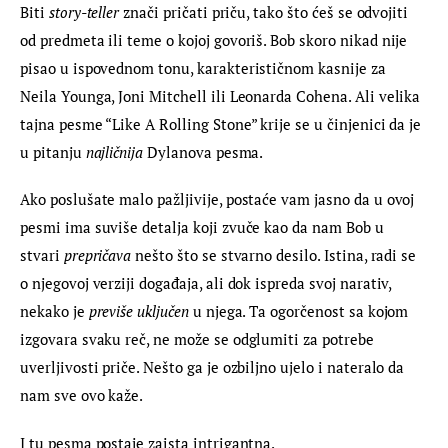
Biti 
story-teller
 znači pričati priču, tako što ćeš se odvojiti 
od predmeta ili teme o kojoj govoriš. Bob skoro nikad nije 
pisao u ispovednom tonu, karakterističnom kasnije za 
Neila Younga, Joni Mitchell ili Leonarda Cohena. Ali velika 
tajna pesme “Like A Rolling Stone” krije se u činjenici da je 
u pitanju 
najličnija 
Dylanova pesma.
Ako poslušate malo pažljivije, postaće vam jasno da u ovoj 
pesmi ima suviše detalja koji zvuče kao da nam Bob u 
stvari 
prepričava
 nešto što se stvarno desilo. Istina, radi se 
o njegovoj verziji događaja, ali dok ispreda svoj narativ, 
nekako je 
previše uključen
 u njega. Ta ogorčenost sa kojom 
izgovara svaku reč, ne može se odglumiti za potrebe 
uverljivosti priče. Nešto ga je ozbiljno ujelo i nateralo da 
nam sve ovo kaže.
I tu pesma postaje zaista intrigantna.