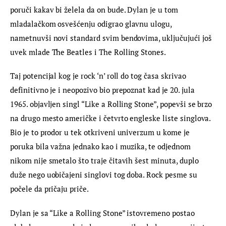
poruči kakav bi želela da on bude. Dylan je u tom 
mladalačkom osvešćenju odigrao glavnu ulogu, 
nametnuvši novi standard svim bendovima, uključujući još 
uvek mlade The Beatles i The Rolling Stones.
Taj potencijal kog je rock ‘n’ roll do tog časa skrivao 
definitivno je i neopozivo bio prepoznat kad je 20. jula 
1965. objavljen singl “Like a Rolling Stone”, popevši se brzo 
na drugo mesto američke i četvrto engleske liste singlova. 
Bio je to prodor u tek otkriveni univerzum u kome je 
poruka bila važna jednako kao i muzika, te odjednom 
nikom nije smetalo što traje čitavih šest minuta, duplo 
duže nego uobičajeni singlovi tog doba. Rock pesme su 
počele da pričaju priče.
Dylan je sa “Like a Rolling Stone” istovremeno postao 