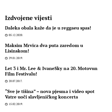
Izdvojene vijesti
Daleka obala kaže da je u reggaeu spas!
05.12.2020.
Maksim Mrvica dva puta zaredom u
Lisinskom!
29.01.2019.
Let 3 i Mr. Lee & IvaneSky na 20. Motovun
Film Festivalu!
20.07.2017.
“Sve je tišina” – nova pjesma i video spot
Vatre uoči slavljeničkog koncerta
15.02.2019.