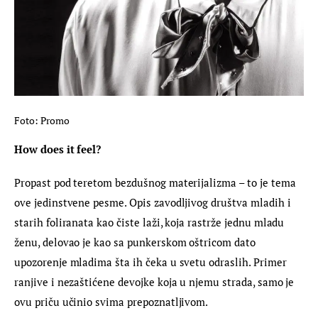
Foto: Promo
How does it feel? 
Propast pod teretom bezdušnog materijalizma – to je tema 
ove jedinstvene pesme. Opis zavodljivog društva mladih i 
starih foliranata kao čiste laži, koja rastrže jednu mladu 
ženu, delovao je kao sa punkerskom oštricom dato 
upozorenje mladima šta ih čeka u svetu odraslih. Primer 
ranjive i nezaštićene devojke koja u njemu strada, samo je 
ovu priču učinio svima prepoznatljivom.