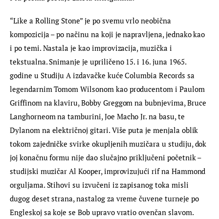
“Like a Rolling Stone” je po svemu vrlo neobična 
kompozicija – po načinu na koji je napravljena, jednako kao 
i po temi. Nastala je kao improvizacija, muzička i 
tekstualna. Snimanje je upriličeno 15. i 16. juna 1965. 
godine u Studiju A izdavačke kuće Columbia Records sa 
legendarnim Tomom Wilsonom kao producentom i Paulom 
Griffinom na klaviru, Bobby Greggom na bubnjevima, Bruce 
Langhorneom na tamburini, Joe Macho Jr. na basu, te 
Dylanom na električnoj gitari. Više puta je menjala oblik 
tokom zajedničke svirke okupljenih muzičara u studiju, dok 
joj konačnu formu nije dao slučajno priključeni početnik – 
studijski muzičar Al Kooper, improvizujući rif na Hammond 
orguljama. Stihovi su izvučeni iz zapisanog toka misli 
dugog deset strana, nastalog za vreme čuvene turneje po 
Engleskoj sa koje se Bob upravo vratio ovenčan slavom. 