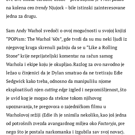
na kolena ceo 
trendy
 Njujork – bile istinski zainteresovane 
jedna za drugu.
Sam Andy Warhol svedoči o ovoj mogućnosti u svojoj knjizi 
“POPism: The Warhol ’60s”, gde tvrdi da su mu neki ljudi iz 
njegovog kruga skrenuli pažnju da se u “Like a Rolling 
Stone” krije neprijateljski komentar na račun samog 
Warhola i ekipe koju je okupljao. Razlog za ovo navodno je 
ležao u činjenici da je Dylan smatrao da ne tretiraju Edie 
Sedgwick kako treba, odnosno da manipulišu njome 
eksploatišući njen 
cutting edge
 izgled i nepromišljenost, što 
je uvid kog je mogao da stekne tokom njihovog 
upoznavanja, te pregovora o zajedničkom filmu u 
Warholovoj režiji (Edie ih je snimila nekoliko, kao još jedna 
od potrošnih zvezda avangardnog miljea oko 
Factoryja
, pre 
nego što je postala narkomanka i izgubila sav svoj novac). 