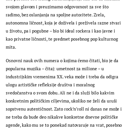
svojom glavom i preuzimamo odgovornost za sve što 
radimo, bez oslanjanja na spoljne autoritete. Zrela, 
autonomna ličnost, koja je doživela i preživela razne stvari 
u životu, pa i pogubne – bio bi ideal rockera i kao javne i 
kao privatne ličnosti, te predmet posebnog pop kulturnog 
mita.
Osnovni nauk ovih numera o kojima ćemo čitati, bio je da 
popularna muzika – čitaj: umetnost za milione – u 
industrijskim vremenima XX. veka može i treba da odigra 
ulogu artističke refleksije društva i moralnog 
svedočanstva o svom dobu. Ali ne i da služi bilo kakvim 
konkretnim političkim ciljevima, ukoliko ne želi da uruši 
sopstvenu autentičnost. Zato rock’n’roll ni danas ne može i 
ne treba da bude deo nikakve konkretne dnevne političke 
agende, kako mu se to ponekad natovaruje na vrat, posebno 