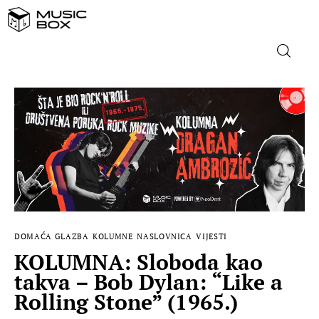
NASLOVNICA
DOMAĆA GLAZBA
STRANA GLAZBA
FILM
DOMAĆA GLAZBA
KOLUMNE
NASLOVNICA
VIJESTI
MUSIC BOX
KOLUMNA: Sloboda kao
takva – Bob Dylan: “Like a
Rolling Stone” (1965.)