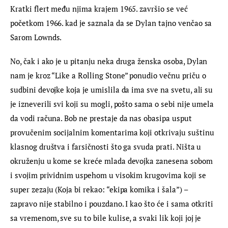
Kratki flert među njima krajem 1965. završio se već 
početkom 1966. kad je saznala da se Dylan tajno venčao sa 
Sarom Lownds.
No, čak i ako je u pitanju neka druga ženska osoba, Dylan 
nam je kroz “Like a Rolling Stone” ponudio večnu priču o 
sudbini devojke koja je umislila da ima sve na svetu, ali su 
je izneverili svi koji su mogli, pošto sama o sebi nije umela 
da vodi računa. Bob ne prestaje da nas obasipa usput 
provučenim socijalnim komentarima koji otkrivaju suštinu 
klasnog društva i farsičnosti što ga svuda prati. Ništa u 
okruženju u kome se kreće mlada devojka zanesena sobom 
i svojim prividnim uspehom u visokim krugovima koji se 
super zezaju (Koja bi rekao: “ekipa komika i šala”) – 
zapravo nije stabilno i pouzdano. I kao što će i sama otkriti 
sa vremenom, sve su to bile kulise, a svaki lik koji joj je 