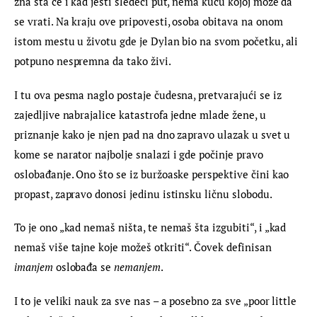
zna šta će i kad jesti sledeći put, nema kuću kojoj može da 
se vrati. Na kraju ove pripovesti, osoba obitava na onom 
istom mestu u životu gde je Dylan bio na svom početku, ali 
potpuno nespremna da tako živi.
I tu ova pesma naglo postaje čudesna, pretvarajući se iz 
zajedljive nabrajalice katastrofa jedne mlade žene, u 
priznanje kako je njen pad na dno zapravo ulazak u svet u 
kome se narator najbolje snalazi i gde počinje pravo 
oslobađanje. Ono što se iz buržoaske perspektive čini kao 
propast, zapravo donosi jedinu istinsku ličnu slobodu.
To je ono „kad nemaš ništa, te nemaš šta izgubiti“, i „kad 
nemaš više tajne koje možeš otkriti“. Čovek definisan
imanjem
 oslobađa se 
nemanjem
.
I to je veliki nauk za sve nas – a posebno za sve „poor little 