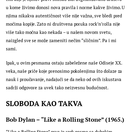
u kome živimo donosi nova pravila i norme kakve živimo. U 
njima nikakva autentičnost više nije važna, sve bledi pred 
moćima kopije. Zato ni društvena poruka rock’n’rolla nije 
više tako moćna kao nekada – u našem novom svetu, 
naizgled sve se može zameniti nečim “sličnim”. Pa i mi 
sami.
Ipak, u ovim pesmama ostaju zabeležene naše Odiseje XX. 
veka, naše priče koje prenosimo pokolenjima što dolaze za 
nauk i proučavanje, nadajući se da neko od ovih iskustava 
sadrži odgovore za uvek tako neizvesnu budućnost.
SLOBODA KAO TAKVA
Bob Dylan – “Like a Rolling Stone” (1965.)
“Like a Rolling Stone” prva je rock pesma sa dubokim 