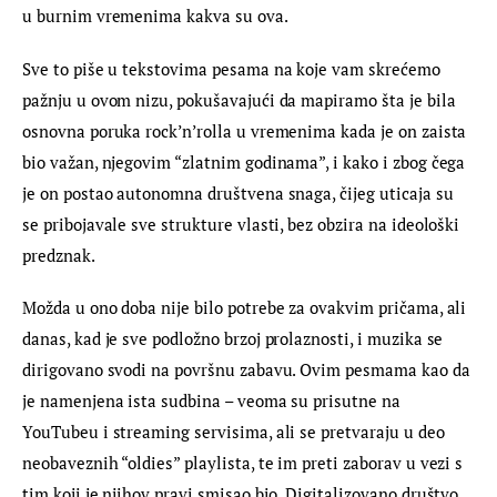
u burnim vremenima kakva su ova.
Sve to piše u tekstovima pesama na koje vam skrećemo 
pažnju u ovom nizu, pokušavajući da mapiramo šta je bila 
osnovna poruka rock’n’rolla u vremenima kada je on zaista 
bio važan, njegovim “zlatnim godinama”, i kako i zbog čega 
je on postao autonomna društvena snaga, čijeg uticaja su 
se pribojavale sve strukture vlasti, bez obzira na ideološki 
predznak.
Možda u ono doba nije bilo potrebe za ovakvim pričama, ali 
danas, kad je sve podložno brzoj prolaznosti, i muzika se 
dirigovano svodi na površnu zabavu. Ovim pesmama kao da 
je namenjena ista sudbina – veoma su prisutne na 
YouTubeu i streaming servisima, ali se pretvaraju u deo 
neobaveznih “oldies” playlista, te im preti zaborav u vezi s 
tim koji je njihov pravi smisao bio. Digitalizovano društvo 