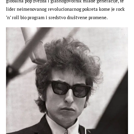
globalna pop zvezda i glasnogovornik mlade generacije, te 
lider neimenovanog revolucionarnog pokreta kome je rock 
‘n’ roll bio program i sredstvo društvene promene.