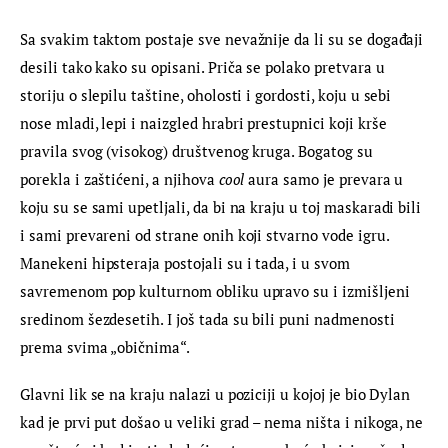
Sa svakim taktom postaje sve nevažnije da li su se događaji 
desili tako kako su opisani. Priča se polako pretvara u 
storiju o slepilu taštine, oholosti i gordosti, koju u sebi 
nose mladi, lepi i naizgled hrabri prestupnici koji krše 
pravila svog (visokog) društvenog kruga. Bogatog su 
porekla i zaštićeni, a njihova 
cool
 aura samo je prevara u 
koju su se sami upetljali, da bi na kraju u toj maskaradi bili 
i sami prevareni od strane onih koji stvarno vode igru. 
Manekeni hipsteraja postojali su i tada, i u svom 
savremenom pop kulturnom obliku upravo su i izmišljeni 
sredinom šezdesetih. I još tada su bili puni nadmenosti 
prema svima „običnima“.
Glavni lik se na kraju nalazi u poziciji u kojoj je bio Dylan 
kad je prvi put došao u veliki grad – nema ništa i nikoga, ne 