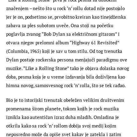
značenjem – nešto što u rock ‘n’ rollu dotad nije postojalo 
jer je on, podsetimo se, prvobitno kreiran kao tinejdžerska 
zabava za ples subotom uveče. Ona stoji na početku 
poglavlja zvanog “Bob Dylan sa električnom gitarom” i 
otvara njegov prelomni album “Highway 61 Revisited” 
(Columbia, 1965) koji je sav u tom stilu. Od tog trenutka 
Dylan postaje rockerska persona menjajući paradigmu ove 
muzike. “Like a Rolling Stone” tako je objava dolaska novog 
doba, pesma koja je u vreme izdavanja bila doživljena kao 
himna novog, samosvesnog rock ‘n’ rolla, što se tek rađao.
Bio je to istorijski trenutak obeležen velikim društvenim 
promenama širom planete, tokom kojih je rock muzika 
iznikla kao autentičan izraz duha mladih. Omladina je 
otkrila kako sa rock ‘n’ rollom dobija svoj medij kojim 
neposredno može da opiše svet kakav je zatekla i zatim 