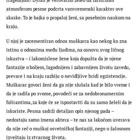
atmosferom pesme podcrta vanvremenski karakter ove 
skaske. To je bajka o propaloj ženi, sa posebnim naukom na 
kraju.
U njoj je zacementiran odnos muškarca kao nekog ko zna 
istinu o odnosima među ljudima, na osnovu svog ličnog 
iskustva – i lakomislene žene koja dopušta da je njene 
fantazije o boljem, lagodnijem i zabavnijem životu zavedu, 
prevare i na kraju razbiju o nevidljiive hridi egzistencije. 
Muškarac govori ženi da ga nije slušala kad je bilo vreme i 
da je radila po svome, povodeći se za nedobronamernim 
folirantima, za koje će se ispostaviti da su samo želeli da je 
iskoriste. Pesma sadrži detaljan opis njenog pada – 
nedostaju samo imena aktera – te nas sa lakoćom uverava 
da nije reč o muškoj osvetničkoj fantaziji, nego o žalosnom 
izveštaju iz stvarnog života.