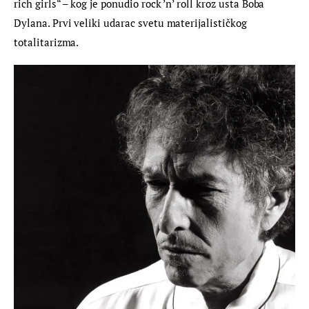
rich girls“ – kog je ponudio rock ’n’ roll kroz usta Boba 
Dylana. Prvi veliki udarac svetu materijalističkog 
totalitarizma.