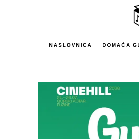
NASLOVNICA
DOMAĆA GLAZBA
STRANA GLAZBA
NASLOVNICA
DOMAĆA G
FILM
MUSIC BOX