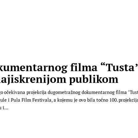
okumentarnog filma “Tusta
najiskrenijom publikom
ugo očekivana projekcija dugometražnog dokumentarnog filma "Tusta
ule i Pula Film Festivala, a kojemu je ovo bila točno 100. projekcij
u i…