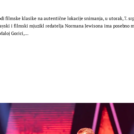
di filmske klasike na autentične lokacije snimanja, u utorak, 7. s
wayski i filmski mjuzikl redatelja Normana Jewisona ima posebno mj
Maloj Gorici,…