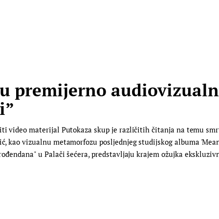
u premijerno audiovizualn
i”
ti video materijal Putokaza skup je različitih čitanja na temu smrt
jić, kao vizualnu metamorfozu posljednjeg studijskog albuma 'Meand
7. rođendana" u Palači šećera, predstavljaju krajem ožujka ekskl