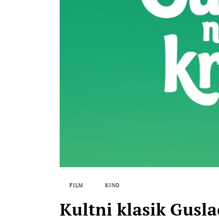
FILM
KINO
Kultni klasik Gusl