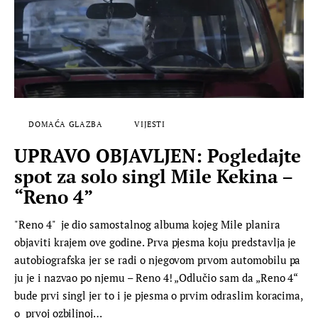
DOMAĆA GLAZBA
VIJESTI
UPRAVO OBJAVLJEN: Pogledajte
spot za solo singl Mile Kekina –
“Reno 4”
"Reno 4" je dio samostalnog albuma kojeg Mile planira
objaviti krajem ove godine. Prva pjesma koju predstavlja je
autobiografska jer se radi o njegovom prvom automobilu pa
ju je i nazvao po njemu – Reno 4! „Odlučio sam da „Reno 4“
bude prvi singl jer to i je pjesma o prvim odraslim koracima,
o prvoj ozbiljnoj…