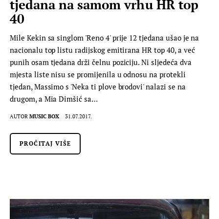
tjedana na samom vrhu HR top
40
Mile Kekin sa singlom 'Reno 4' prije 12 tjedana ušao je na
nacionalu top listu radijskog emitirana HR top 40, a već
punih osam tjedana drži čelnu poziciju. Ni sljedeća dva
mjesta liste nisu se promijenila u odnosu na protekli
tjedan, Massimo s 'Neka ti plove brodovi' nalazi se na
drugom, a Mia Dimšić sa…
AUTOR
MUSIC BOX
31.07.2017.
PROČITAJ VIŠE