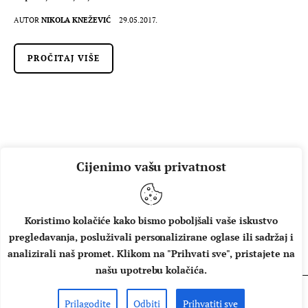
AUTOR
NIKOLA KNEŽEVIĆ
29.05.2017.
PROČITAJ VIŠE
Cijenimo vašu privatnost
Koristimo kolačiće kako bismo poboljšali vaše iskustvo
pregledavanja, posluživali personalizirane oglase ili sadržaj i
O NAMA
IMPRESSUM
UVJETI KORIŠTENJA
analizirali naš promet. Klikom na "Prihvati sve", pristajete na
našu upotrebu kolačića.
Prilagodite
Odbiti
Prihvatiti sve
Copyright © 2026 Music Box - All rights reserved.