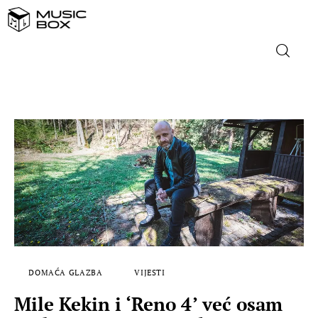
NASLOVNICA
DOMAĆA GLAZBA
STRANA GLAZBA
FILM
MUSIC BOX
DOMAĆA GLAZBA
VIJESTI
Mile Kekin i ‘Reno 4’ već osam