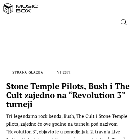
NASLOVNICA
DOMAĆA GLAZBA
STRANA GLAZBA
VIJESTI
STRANA GLAZBA
Stone Temple Pilots, Bush i The
FILM
Cult zajedno na “Revolution 3”
turneji
MUSIC BOX
Tri legendarna rock benda, Bush, The Cult i Stone Temple
pilots, zajedno će ove godine na turneju pod nazivom
"Revolution 3", objavio je u ponedjeljak, 2. travnja Live