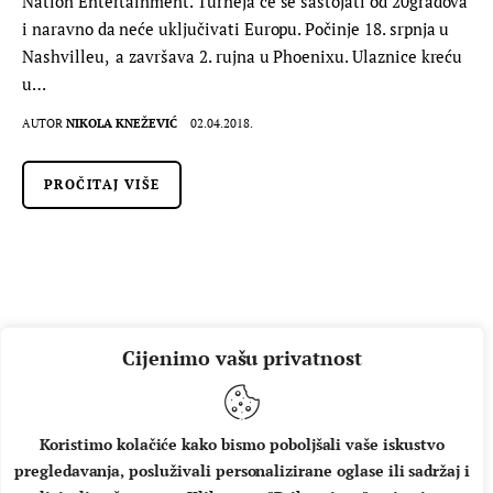
Nation Entertainment. Turneja će se sastojati od 20gradova
i naravno da neće uključivati Europu. Počinje 18. srpnja u
Nashvilleu, a završava 2. rujna u Phoenixu. Ulaznice kreću
u…
AUTOR
NIKOLA KNEŽEVIĆ
02.04.2018.
PROČITAJ VIŠE
Cijenimo vašu privatnost
Koristimo kolačiće kako bismo poboljšali vaše iskustvo
pregledavanja, posluživali personalizirane oglase ili sadržaj i
O NAMA
IMPRESSUM
UVJETI KORIŠTENJA