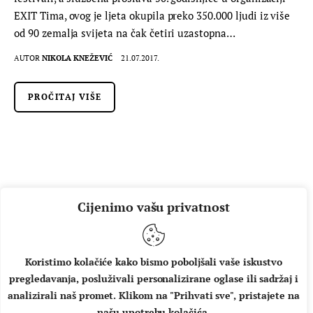
EXIT Tima, ovog je ljeta okupila preko 350.000 ljudi iz više
od 90 zemalja svijeta na čak četiri uzastopna…
AUTOR
NIKOLA KNEŽEVIĆ
21.07.2017.
PROČITAJ VIŠE
Cijenimo vašu privatnost
Koristimo kolačiće kako bismo poboljšali vaše iskustvo
pregledavanja, posluživali personalizirane oglase ili sadržaj i
O NAMA
IMPRESSUM
UVJETI KORIŠTENJA
analizirali naš promet. Klikom na "Prihvati sve", pristajete na
našu upotrebu kolačića.