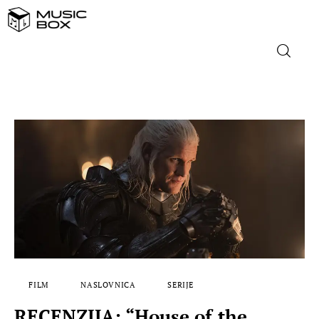
NASLOVNICA
DOMAĆA GLAZBA
STRANA GLAZBA
FILM
MUSIC BOX
FILM
NASLOVNICA
SERIJE
RECENZIJA: “House of the