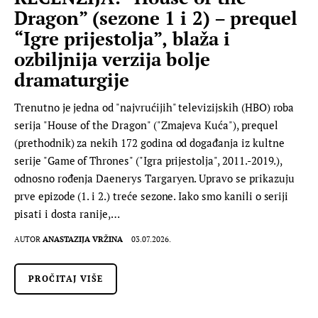
Dragon” (sezone 1 i 2) – prequel
“Igre prijestolja”, blaža i
ozbiljnija verzija bolje
dramaturgije
Trenutno je jedna od "najvrućijih" televizijskih (HBO) roba
serija "House of the Dragon" ("Zmajeva Kuća"), prequel
(prethodnik) za nekih 172 godina od događanja iz kultne
serije "Game of Thrones" ("Igra prijestolja", 2011.-2019.),
odnosno rođenja Daenerys Targaryen. Upravo se prikazuju
prve epizode (1. i 2.) treće sezone. Iako smo kanili o seriji
pisati i dosta ranije,…
AUTOR
ANASTAZIJA VRŽINA
03.07.2026.
PROČITAJ VIŠE