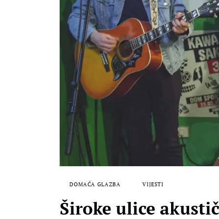
DOMAĆA GLAZBA
VIJESTI
Široke ulice akust