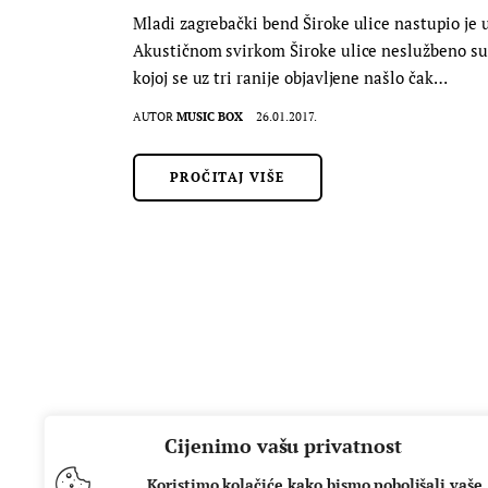
Mladi zagrebački bend Široke ulice nastupio je 
Akustičnom svirkom Široke ulice neslužbeno su na
kojoj se uz tri ranije objavljene našlo čak…
AUTOR
MUSIC BOX
26.01.2017.
PROČITAJ VIŠE
Cijenimo vašu privatnost
Koristimo kolačiće kako bismo poboljšali vaše