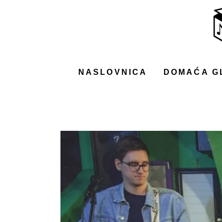
NASLOVNICA
DOMAĆA GLAZBA
STRANA GLAZBA
NASLOVNICA
DOMAĆA G
FILM
MUSIC BOX