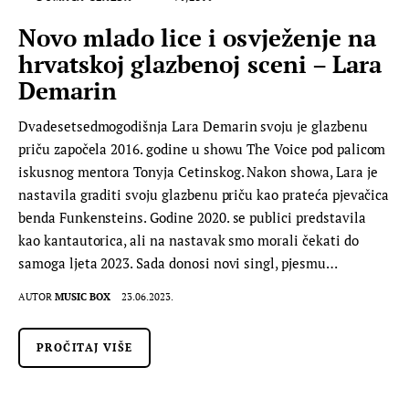
Novo mlado lice i osvježenje na
hrvatskoj glazbenoj sceni – Lara
Demarin
Dvadesetsedmogodišnja Lara Demarin svoju je glazbenu
priču započela 2016. godine u showu The Voice pod palicom
iskusnog mentora Tonyja Cetinskog. Nakon showa, Lara je
nastavila graditi svoju glazbenu priču kao prateća pjevačica
benda Funkensteins. Godine 2020. se publici predstavila
kao kantautorica, ali na nastavak smo morali čekati do
samoga ljeta 2023. Sada donosi novi singl, pjesmu…
AUTOR
MUSIC BOX
23.06.2023.
PROČITAJ VIŠE