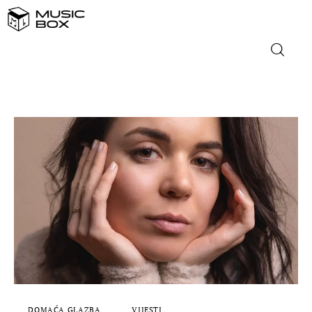
NASLOVNICA
DOMAĆA GLAZBA
STRANA GLAZBA
FILM
MUSIC BOX
DOMAĆA GLAZBA
VIJESTI