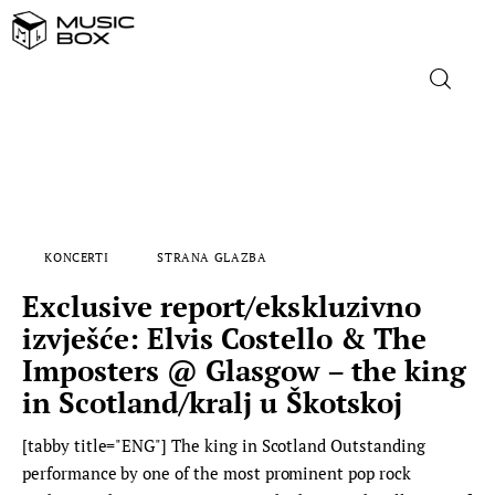
NASLOVNICA
DOMAĆA GLAZBA
KONCERTI
STRANA GLAZBA
STRANA GLAZBA
Exclusive report/ekskluzivno
FILM
izvješće: Elvis Costello & The
Imposters @ Glasgow – the king
MUSIC BOX
in Scotland/kralj u Škotskoj
[tabby title="ENG"] The king in Scotland Outstanding
performance by one of the most prominent pop rock