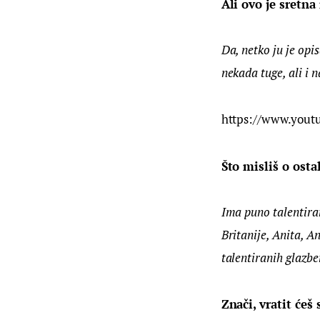
Ali ovo je sretna
Da, netko ju je opi
nekada tuge, ali i n
https://www.you
Što misliš o ost
Ima puno talentiran
Britanije, Anita, A
talentiranih glazbe
Znači, vratit ćeš