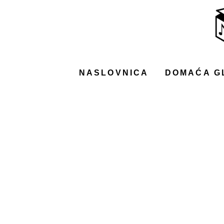
NASLOVNICA
DOMAĆA GLAZBA
STRANA GLAZBA
NASLOVNICA
DOMAĆA G
FILM
MUSIC BOX