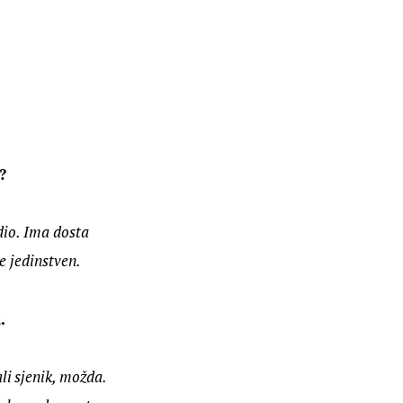
?
dio. Ima dosta 
e jedinstven.
.
i sjenik, možda. 