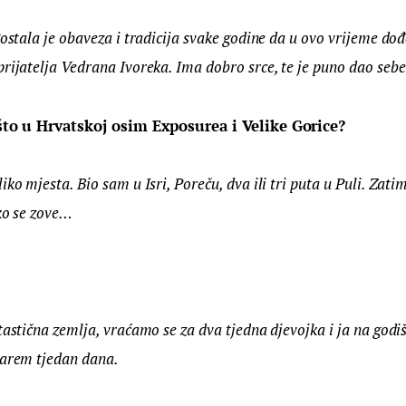
Postala je obaveza i tradicija svake godine da u ovo vrijeme do
rijatelja Vedrana Ivoreka. Ima dobro srce, te je puno dao sebe 
š što u Hrvatskoj osim Exposurea i Velike Gorice?
iko mjesta. Bio sam u Isri, Poreču, dva ili tri puta u Puli. Zat
ako se zove…
tastična zemlja, vraćamo se za dva tjedna djevojka i ja na god
barem tjedan dana.