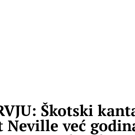
VJU: Škotski kant
t Neville već godi