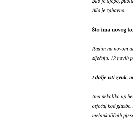
Bilo je lijepo, publ
Bilo je zabavno.
Što ima novog ko
Radim na novom alb
siječnju. 12 novih 
I dalje isti zvuk, 
Ima nekoliko up bea
osjećaj kod glazbe.
melankoličnih pjesa