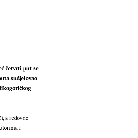
ć četvrti put se 
puta sudjelovao 
likogoričkog 
či, a redovno 
utorima i 