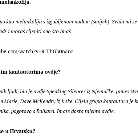
 melankolija.
sao kao melankoliju s izgubljenom nadom (smijeh). Sviđa mi se 
ade i moraš cijeniti ono što imaš.
tube.com/watch?v=R-ThGb0nanc
alim kantautorima ovdje?
ih ljudi, bio je ovdje Speaking Silences iz Njemačke, James Wal
nn Marie, Dave McKendry iz Irske. Cijela grupa kantautora je bi
nika, pogotovo s Balkana. Imate dosta talenta ovdje.
 se u Hrvatsku?