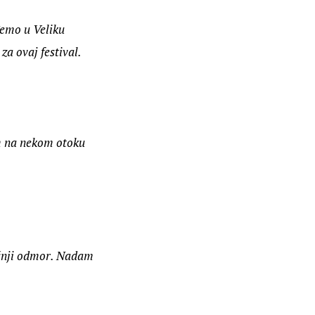
đemo u Veliku 
za ovaj festival.
im na nekom otoku 
išnji odmor. Nadam 