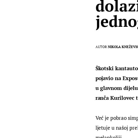
dolaz
jedno
AUTOR
NIKOLA KNEŽEVI
Škotski kantautor
pojavio na Exposu
u glavnom dijelu
ranča Kurilovec 
Već je pobrao simp
ljetuje u našoj pr
melankoliji.