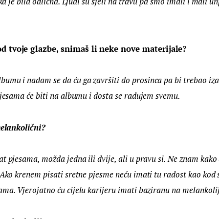
ika je bila odlična. Ljudi su sjeli na travu pa smo imali i mali u
d tvoje glazbe, snimaš li neke nove materijale?
umu i nadam se da ću ga završiti do prosinca pa bi trebao izać
pjesama će biti na albumu i dosta se radujem svemu.
melankolični?
t pjesama, možda jedna ili dvije, ali u pravu si. Ne znam kako
 Ako krenem pisati sretne pjesme neću imati tu radost kao kod 
ma. Vjerojatno ću cijelu karijeru imati baziranu na melankolij