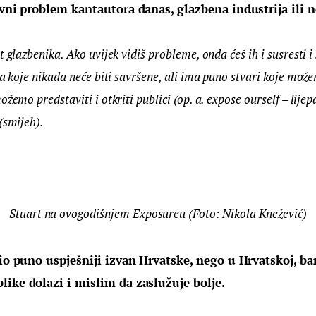
avni problem kantautora danas, glazbena industrija ili 
 glazbenika. Ako uvijek vidiš probleme, onda ćeš ih i susresti i 
ka koje nikada neće biti savršene, ali ima puno stvari koje može
žemo predstaviti i otkriti publici (op. a. expose ourself – lije
(smijeh).
Stuart na ovogodišnjem Exposureu (Foto: Nikola Knežević)
bio puno uspješniji izvan Hrvatske, nego u Hrvatskoj, b
like dolazi i mislim da zaslužuje bolje.