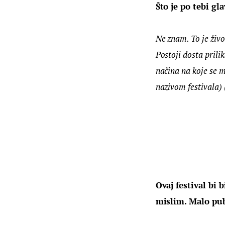
Što je po tebi gl
Ne znam. To je život
Postoji dosta prili
načina na koje se mo
nazivom festivala) 
Ovaj festival bi 
mislim. Malo pub