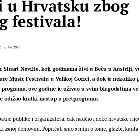
i u Hrvatsku zbog
g festivala!
Ć
25.06.2018.
 Stuart Neville, koji godinama živi u Beču u Austriji, ve
re Music Festivalu u Velikoj Gorici, a dok je nekoliko 
 programa, ove godine je uživao u svim blagodatima ve
te održao kratki nastup u pretprogramu.
atije publike i organizatora, čak naučio i neke hrvatske rije
ekrasnoj domovini. Popričali smo s njim o tome, glazbi, kanta