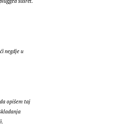
nplugged susret. 
i negdje u 
 da opišem taj 
skladanja 
i.