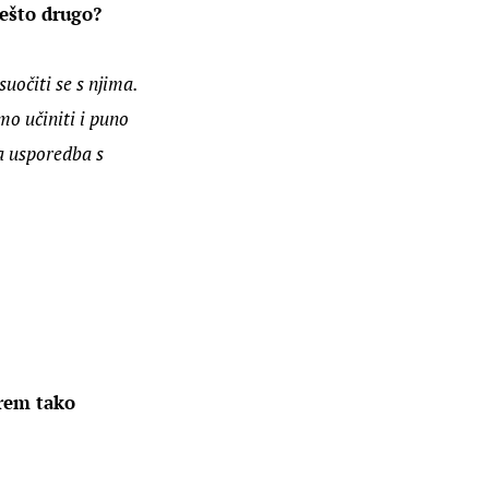
nešto drugo?
suočiti se s njima. 
mo učiniti i puno 
pa usporedba s 
arem tako 