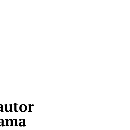
autor
nama