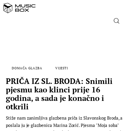
NASLOVNICA
DOMAĆA GLAZBA
DOMAĆA GLAZBA
VIJESTI
STRANA GLAZBA
PRIČA IZ SL. BRODA: Snimili
FILM
pjesmu kao klinci prije 16
godina, a sada je konačno i
MUSIC BOX
otkrili
Stiže nam zanimljiva glazbena priča iz Slavonskog Broda, a
poslala ju je glazbenica Marina Zorić. Pjesma "Moja soba"