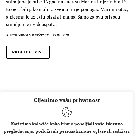
snimljena je prije 16 godina kada su Marina i njezin bratić
Robert bili jako mali. U svemu im je pomogao Marinin otac,
a pjesmu je uz tatu pisala i mama. Samo za ovu prigodu
snimljen je i videospot…
AUTOR
NIKOLA KNEŽEVIĆ
29.08.2020.
PROČITAJ VIŠE
Cijenimo vašu privatnost
Koristimo kolačiće kako bismo poboljšali vaše iskustvo
pregledavanja, posluživali personalizirane oglase ili sadržaj i
O NAMA
IMPRESSUM
UVJETI KORIŠTENJA