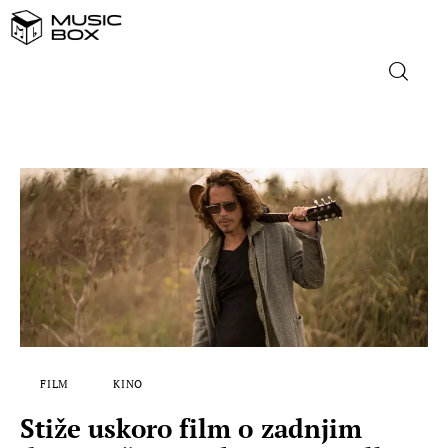
NASLOVNICA
DOMAĆA GLAZBA
STRANA GLAZBA
FILM
MUSIC BOX
FILM
KINO
Stiže uskoro film o zadnjim