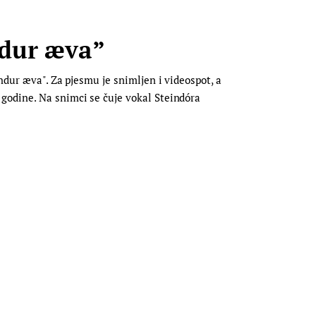
ndur æva”
ndur æva". Za pjesmu je snimljen i videospot, a
godine. Na snimci se čuje vokal Steindóra