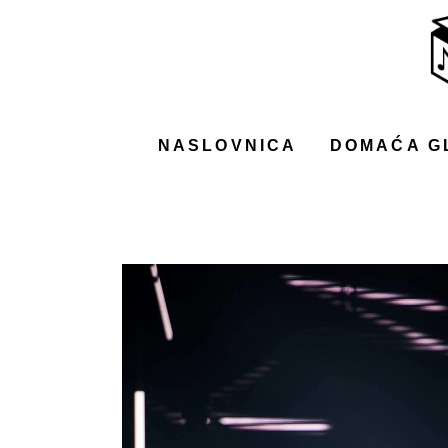
NASLOVNICA
DOMAĆA GLAZBA
STRANA GLAZBA
NASLOVNICA
DOMAĆA G
FILM
MUSIC BOX