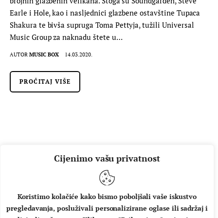
brojnih glazbenih velikana. Stoga su Soundgarden, Steve
Earle i Hole, kao i nasljednici glazbene ostavštine Tupaca
Shakura te bivša supruga Toma Pettyja, tužili Universal
Music Group za naknadu štete u…
AUTOR
MUSIC BOX
14.03.2020.
PROČITAJ VIŠE
Cijenimo vašu privatnost
Koristimo kolačiće kako bismo poboljšali vaše iskustvo
pregledavanja, posluživali personalizirane oglase ili sadržaj i
O NAMA
IMPRESSUM
UVJETI KORIŠTENJA