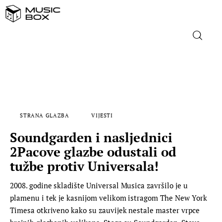
NASLOVNICA
DOMAĆA GLAZBA
STRANA GLAZBA
VIJESTI
STRANA GLAZBA
Soundgarden i nasljednici
FILM
2Pacove glazbe odustali od
tužbe protiv Universala!
MUSIC BOX
2008. godine skladište Universal Musica završilo je u
plamenu i tek je kasnijom velikom istragom The New York
Timesa otkriveno kako su zauvijek nestale master vrpce