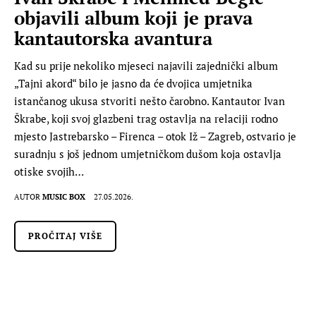
objavili album koji je prava
kantautorska avantura
Kad su prije nekoliko mjeseci najavili zajednički album
„Tajni akord“ bilo je jasno da će dvojica umjetnika
istančanog ukusa stvoriti nešto čarobno. Kantautor Ivan
Škrabe, koji svoj glazbeni trag ostavlja na relaciji rodno
mjesto Jastrebarsko – Firenca – otok Iž – Zagreb, ostvario je
suradnju s još jednom umjetničkom dušom koja ostavlja
otiske svojih…
AUTOR
MUSIC BOX
27.05.2026.
PROČITAJ VIŠE