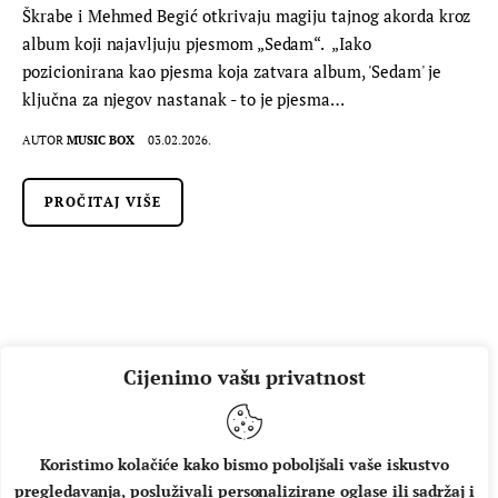
Škrabe i Mehmed Begić otkrivaju magiju tajnog akorda kroz
album koji najavljuju pjesmom „Sedam“. „Iako
pozicionirana kao pjesma koja zatvara album, 'Sedam' je
ključna za njegov nastanak - to je pjesma…
AUTOR
MUSIC BOX
03.02.2026.
PROČITAJ VIŠE
Cijenimo vašu privatnost
Koristimo kolačiće kako bismo poboljšali vaše iskustvo
pregledavanja, posluživali personalizirane oglase ili sadržaj i
O NAMA
IMPRESSUM
UVJETI KORIŠTENJA