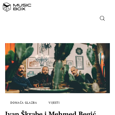
NASLOVNICA
DOMAĆA GLAZBA
STRANA GLAZBA
FILM
MUSIC BOX
DOMAĆA GLAZBA
VIJESTI
Ivan Škrabe i Mehmed Begić