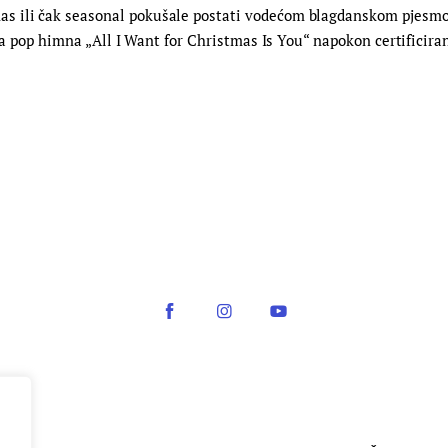
 ili čak seasonal pokušale postati vodećom blagdanskom pjesmom
ićna pop himna „All I Want for Christmas Is You“ napokon certifici