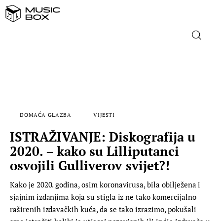
NASLOVNICA
DOMAĆA GLAZBA
DOMAĆA GLAZBA
VIJESTI
STRANA GLAZBA
ISTRAŽIVANJE: Diskografija u
FILM
2020. – kako su Lilliputanci
osvojili Gulliverov svijet?!
MUSIC BOX
Kako je 2020. godina, osim koronavirusa, bila obilježena i
sjajnim izdanjima koja su stigla iz ne tako komercijalno
raširenih izdavačkih kuća, da se tako izrazimo, pokušali