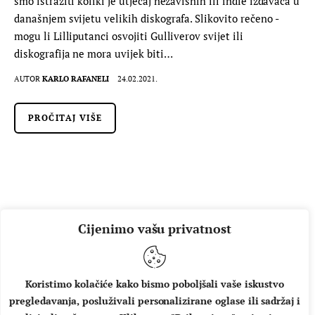
smo istražiti koliki je utjecaj nezavisnih ili indie izdavača u
današnjem svijetu velikih diskografa. Slikovito rečeno -
mogu li Lilliputanci osvojiti Gulliverov svijet ili
diskografija ne mora uvijek biti…
AUTOR
KARLO RAFANELI
24.02.2021.
PROČITAJ VIŠE
Cijenimo vašu privatnost
Koristimo kolačiće kako bismo poboljšali vaše iskustvo
pregledavanja, posluživali personalizirane oglase ili sadržaj i
O NAMA
IMPRESSUM
UVJETI KORIŠTENJA