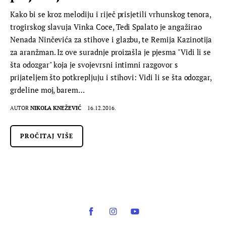
Kako bi se kroz melodiju i riječ prisjetili vrhunskog tenora,
trogirskog slavuja Vinka Coce, Tedi Spalato je angažirao
Nenada Ninčevića za stihove i glazbu, te Remija Kazinotija
za aranžman. Iz ove suradnje proizašla je pjesma "Vidi li se
šta odozgar" koja je svojevrsni intimni razgovor s
prijateljem što potkrepljuju i stihovi: Vidi li se šta odozgar,
grdeline moj, barem…
AUTOR
NIKOLA KNEŽEVIĆ
16.12.2016.
PROČITAJ VIŠE