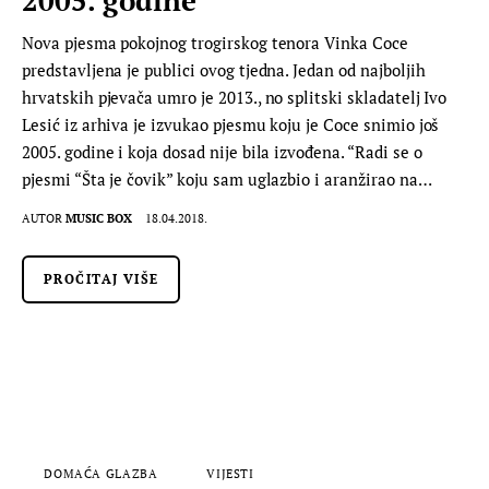
Nova pjesma pokojnog trogirskog tenora Vinka Coce
predstavljena je publici ovog tjedna. Jedan od najboljih
hrvatskih pjevača umro je 2013., no splitski skladatelj Ivo
Lesić iz arhiva je izvukao pjesmu koju je Coce snimio još
2005. godine i koja dosad nije bila izvođena. “Radi se o
pjesmi “Šta je čovik” koju sam uglazbio i aranžirao na…
AUTOR
MUSIC BOX
18.04.2018.
PROČITAJ VIŠE
DOMAĆA GLAZBA
VIJESTI