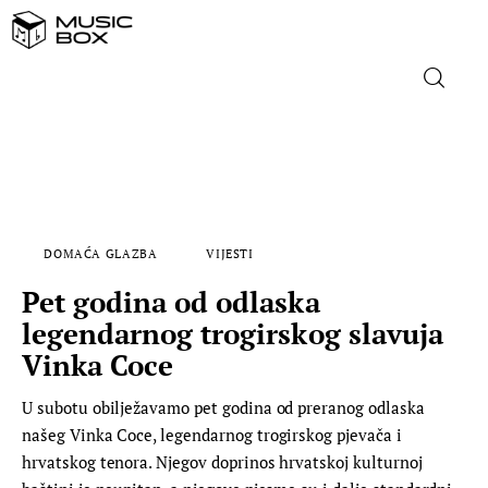
NASLOVNICA
DOMAĆA GLAZBA
DOMAĆA GLAZBA
VIJESTI
STRANA GLAZBA
Pet godina od odlaska
FILM
legendarnog trogirskog slavuja
Vinka Coce
MUSIC BOX
U subotu obilježavamo pet godina od preranog odlaska
našeg Vinka Coce, legendarnog trogirskog pjevača i
hrvatskog tenora. Njegov doprinos hrvatskoj kulturnoj