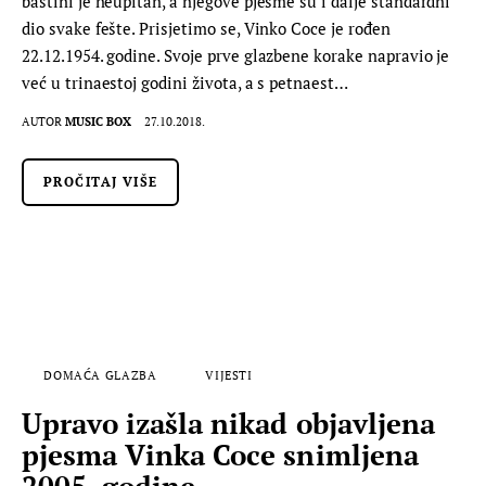
baštini je neupitan, a njegove pjesme su i dalje standardni
dio svake fešte. Prisjetimo se, Vinko Coce je rođen
22.12.1954. godine. Svoje prve glazbene korake napravio je
već u trinaestoj godini života, a s petnaest…
AUTOR
MUSIC BOX
27.10.2018.
PROČITAJ VIŠE
DOMAĆA GLAZBA
VIJESTI
Upravo izašla nikad objavljena
pjesma Vinka Coce snimljena
2005. godine