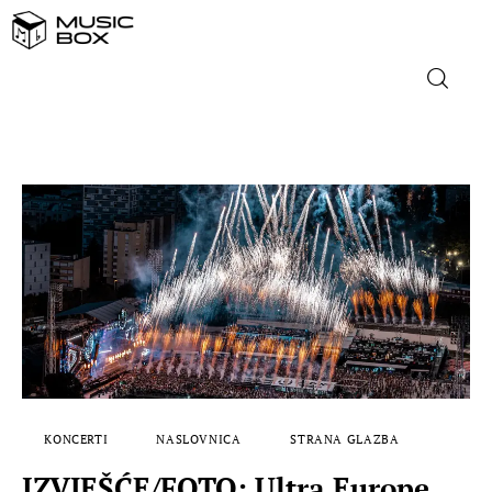
NASLOVNICA
DOMAĆA GLAZBA
STRANA GLAZBA
FILM
MUSIC BOX
KONCERTI
NASLOVNICA
STRANA GLAZBA
IZVJEŠĆE/FOTO: Ultra Europe