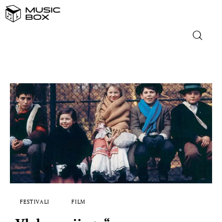
NASLOVNICA
DOMAĆA GLAZBA
STRANA GLAZBA
FILM
MUSIC BOX
FESTIVALI
FILM