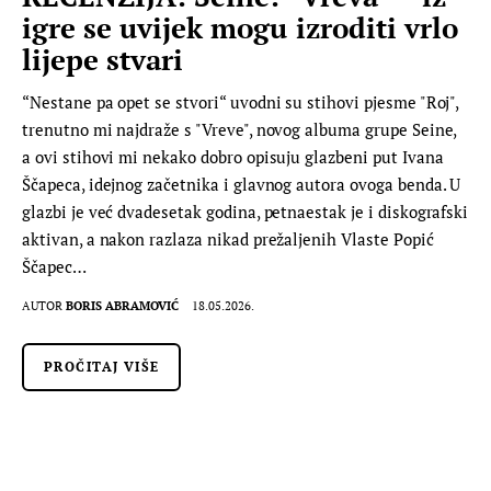
igre se uvijek mogu izroditi vrlo
lijepe stvari
“Nestane pa opet se stvori“ uvodni su stihovi pjesme "Roj",
trenutno mi najdraže s "Vreve", novog albuma grupe Seine,
a ovi stihovi mi nekako dobro opisuju glazbeni put Ivana
Ščapeca, idejnog začetnika i glavnog autora ovoga benda. U
glazbi je već dvadesetak godina, petnaestak je i diskografski
aktivan, a nakon razlaza nikad prežaljenih Vlaste Popić
Ščapec…
AUTOR
BORIS ABRAMOVIĆ
18.05.2026.
PROČITAJ VIŠE