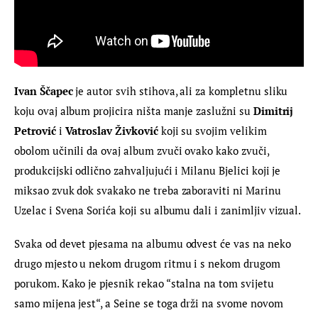
Ivan Ščapec
 je autor svih stihova, ali za kompletnu sliku 
koju ovaj album projicira ništa manje zaslužni su 
Dimitrij 
Petrović
 i 
Vatroslav Živković
 koji su svojim velikim 
obolom učinili da ovaj album zvuči ovako kako zvuči, 
produkcijski odlično zahvaljujući i Milanu Bjelici koji je 
miksao zvuk dok svakako ne treba zaboraviti ni Marinu 
Uzelac i Svena Sorića koji su albumu dali i zanimljiv vizual.
Svaka od devet pjesama na albumu odvest će vas na neko 
drugo mjesto u nekom drugom ritmu i s nekom drugom 
porukom. Kako je pjesnik rekao “stalna na tom svijetu 
samo mijena jest“, a Seine se toga drži na svome novom 