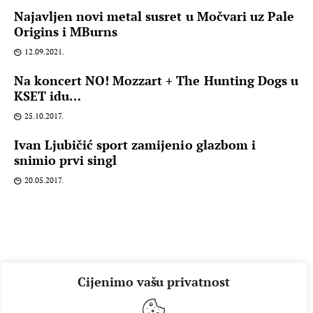
Najavljen novi metal susret u Močvari uz Pale
Origins i MBurns
12.09.2021.
Na koncert NO! Mozzart + The Hunting Dogs u
KSET idu…
25.10.2017.
Ivan Ljubičić sport zamijenio glazbom i
snimio prvi singl
20.05.2017.
Cijenimo vašu privatnost