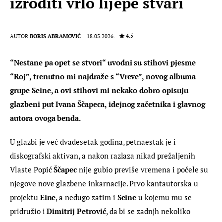
izroditi vrlo lijepe stvari
4.5
AUTOR
BORIS ABRAMOVIĆ
18.05.2026.
“Nestane pa opet se stvori“ uvodni su stihovi pjesme 
“Roj”, trenutno mi najdraže s “Vreve”, novog albuma 
grupe Seine, a ovi stihovi mi nekako dobro opisuju 
glazbeni put Ivana Ščapeca, idejnog začetnika i glavnog 
autora ovoga benda.
U glazbi je već dvadesetak godina, petnaestak je i 
diskografski aktivan, a nakon razlaza nikad prežaljenih 
Vlaste Popić 
Ščapec
 nije gubio previše vremena i počele su 
njegove nove glazbene inkarnacije. Prvo kantautorska u 
projektu
 Eine
, a nedugo zatim i 
Seine
 u kojemu mu se 
pridružio i 
Dimitrij Petrović
, da bi se zadnjh nekoliko 