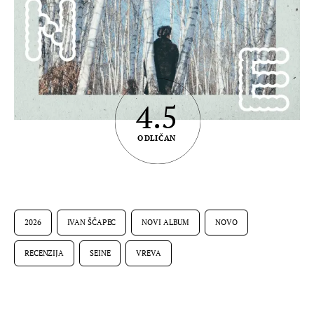
4.5
ODLIČAN
2026
IVAN ŠČAPEC
NOVI ALBUM
NOVO
RECENZIJA
SEINE
VREVA