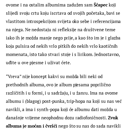
ovome i na ostalim albumima zadužen sam 
Ščapec
 koji 
slijedi svoju crtu koju iscrtava od svojih početaka, bavi se 
vlastitom introspekcijom svijeta oko sebe i referencijama 
na njega. Ne nedostaju ni refleksije na društvene teme 
iako ih je možda manje nego prije, a kao što im je i glazba 
koja pulsira od nekih vrlo pitkih do nekih vrlo kaotičnih 
momenata, isto tako stvari stoje i s lirikom. Jednostavno, 
uđite u ove pjesme i uživat ćete.
“Vreva” nije koncept kakvi su možda bili neki od 
prethodnih albuma, ovo je album pjesama poprilično 
različitih i u formi, i u sadržaju, i u žanru. Ima na ovome 
albumu i (blagog) post-punka, trip-hopa na koji su nas već 
navikli, a ima i synth-popa koji će albumu dati možda u 
današnje vrijeme neophodnu dozu radiofoničnosti. 
Zvuk 
albuma je moćan i čvršći
 nego što su nas do sada navikli 