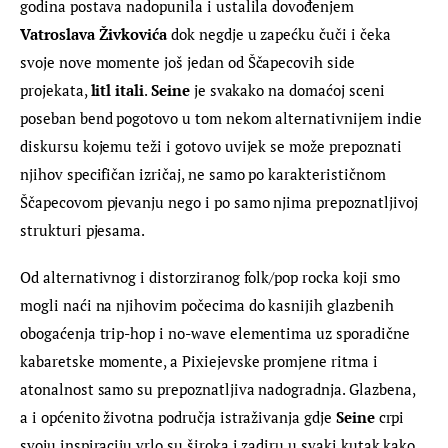
godina postava nadopunila i ustalila dovođenjem 
Vatroslava Živkovića
 dok negdje u zapećku čuči i čeka 
svoje nove momente još jedan od Ščapecovih side 
projekata, 
litl itali
. 
Seine
 je svakako na domaćoj sceni 
poseban bend pogotovo u tom nekom alternativnijem indie 
diskursu kojemu teži i gotovo uvijek se može prepoznati 
njihov specifičan izričaj, ne samo po karakterističnom 
Ščapecovom pjevanju nego i po samo njima prepoznatljivoj 
strukturi pjesama.
Od alternativnog i distorziranog folk/pop rocka koji smo 
mogli naći na njihovim počecima do kasnijih glazbenih 
obogaćenja trip-hop i no-wave elementima uz sporadične 
kabaretske momente, a Pixiejevske promjene ritma i 
atonalnost samo su prepoznatljiva nadogradnja. Glazbena, 
a i općenito životna područja istraživanja gdje 
Seine
 crpi 
svoju inspiraciju vrlo su široka i zadiru u svaki kutak kako 