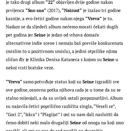
je tako drugi album 
“22“
 objavljen dvije godine nakon 
prvijenca 
“Sno sna“
 (2017), 
“Naizust“
 je izašao tri godine 
kasnije, a evo četiri godine nakon njega 
“
Vreva”
 je tu. 
Nadam se da sljedeći album nećemo morati čekati dugih 
pet godina jer 
Seine
 je jedan od vrhova domaće 
alternativne indie scene i nemaju baš previše konkurenata 
(mislim to u pozitivnom smislu), a jedini otprilike njima 
sličan đir je Klinika Denisa Kataneca s kojom su 
Seine
 u 
nekoj vrsti bratske veze.
“Vreva“ 
samo potvrđuje status koji su 
Seine
 izgradili sve 
ove godine, osnovna potka njihova rada je u tome da su se 
stalno mijenjali, a da su uvijek ostali prepoznatljivi. Album 
su najavila četiri poprilično različita singla, “Veseli se”, 
“Gori 2”, “Iskra” i “Plagijat” i oni su nam dali naslutiti da 
ćemo dobiti neki malo drugačiji 
Seine
 od onoga na koji smo 
navikli, ali oni su nas do sad navikli na drugačije.