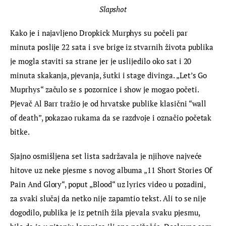
Slapshot
Kako je i najavljeno Dropkick Murphys su počeli par 
minuta poslije 22 sata i sve brige iz stvarnih života publika 
je mogla staviti sa strane jer je uslijedilo oko sat i 20 
minuta skakanja, pjevanja, šutki i stage divinga. „Let’s Go 
Muprhys“ začulo se s pozornice i show je mogao početi. 
Pjevač Al Barr tražio je od hrvatske publike klasični “wall 
of death”, pokazao rukama da se razdvoje i označio početak 
bitke.
Sjajno osmišljena set lista sadržavala je njihove najveće 
hitove uz neke pjesme s novog albuma „11 Short Stories Of 
Pain And Glory“, poput „Blood“ uz lyrics video u pozadini, 
za svaki slučaj da netko nije zapamtio tekst. Ali to se nije 
dogodilo, publika je iz petnih žila pjevala svaku pjesmu, 