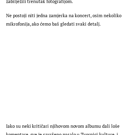
zabilježili trenutak fotografijom.
Ne postoji niti jedna zamjerka na koncert, osim nekoliko 
mikrofonija, ako ćemo baš gledati svaki detalj.
Iako su neki kritičari njihovom novom albumu dali loše 
komentare, sve je savršeno pasalo u Tvornici kulture, i 