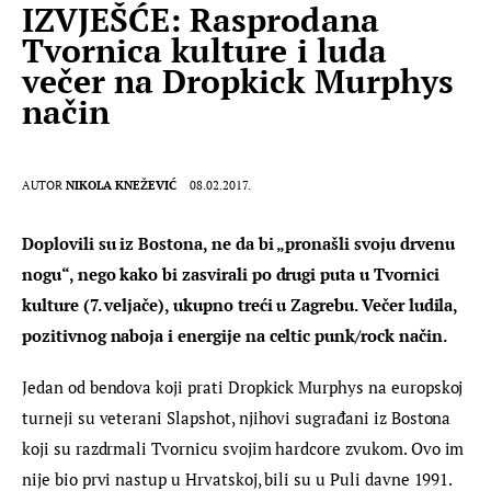
IZVJEŠĆE: Rasprodana
Tvornica kulture i luda
večer na Dropkick Murphys
način
AUTOR
NIKOLA KNEŽEVIĆ
08.02.2017.
Doplovili su iz Bostona, ne da bi „pronašli svoju drvenu 
nogu“, nego kako bi zasvirali po drugi puta u Tvornici 
kulture (7. veljače), ukupno treći u Zagrebu. Večer ludila, 
pozitivnog naboja i energije na celtic punk/rock način.
Jedan od bendova koji prati Dropkick Murphys na europskoj 
turneji su veterani Slapshot, njihovi sugrađani iz Bostona 
koji su razdrmali Tvornicu svojim hardcore zvukom. Ovo im 
nije bio prvi nastup u Hrvatskoj, bili su u Puli davne 1991. 