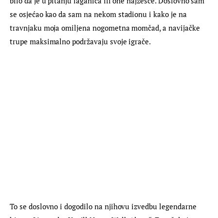
bilo da je u pitanju laganica ili one najžešće. Doslovno sam 
se osjećao kao da sam na nekom stadionu i kako je na 
travnjaku moja omiljena nogometna momčad, a navijačke 
trupe maksimalno podržavaju svoje igrače.
To se doslovno i dogodilo na njihovu izvedbu legendarne 