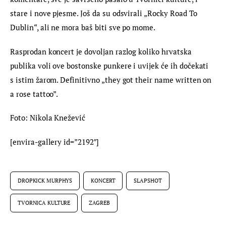
stare i nove pjesme. Još da su odsvirali „Rocky Road To 
Dublin“, ali ne mora baš biti sve po mome.
Rasprodan koncert je dovoljan razlog koliko hrvatska 
publika voli ove bostonske punkere i uvijek će ih dočekati 
s istim žarom. Definitivno „they got their name written on 
a rose tattoo”.
Foto: Nikola Knežević
[envira-gallery id=”2192″]
DROPKICK MURPHYS
KONCERT
SLAPSHOT
TVORNICA KULTURE
ZAGREB