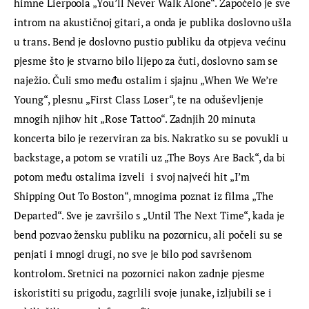
himne Lierpoola „You’ll Never Walk Alone“. Započelo je sve 
introm na akustičnoj gitari, a onda je publika doslovno ušla 
u trans. Bend je doslovno pustio publiku da otpjeva većinu 
pjesme što je stvarno bilo lijepo za čuti, doslovno sam se 
naježio. Čuli smo među ostalim i sjajnu „When We We’re 
Young“, plesnu „First Class Loser“, te na oduševljenje 
mnogih njihov hit „Rose Tattoo“. Zadnjih 20 minuta 
koncerta bilo je rezerviran za bis. Nakratko su se povukli u 
backstage, a potom se vratili uz „The Boys Are Back“, da bi 
potom među ostalima izveli  i svoj najveći hit „I’m 
Shipping Out To Boston“, mnogima poznat iz filma „The 
Departed“. Sve je završilo s „Until The Next Time“, kada je 
bend pozvao žensku publiku na pozornicu, ali počeli su se 
penjati i mnogi drugi, no sve je bilo pod savršenom 
kontrolom. Sretnici na pozornici nakon zadnje pjesme 
iskoristiti su prigodu, zagrlili svoje junake, izljubili se i 