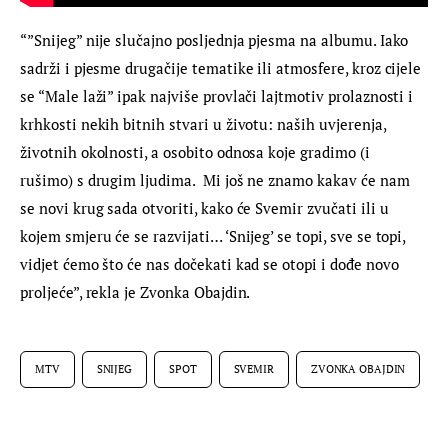
“”Snijeg” nije slučajno posljednja pjesma na albumu. Iako 
sadrži i pjesme drugačije tematike ili atmosfere, kroz cijele 
se “Male laži” ipak najviše provlači lajtmotiv prolaznosti i 
krhkosti nekih bitnih stvari u životu: naših uvjerenja, 
životnih okolnosti, a osobito odnosa koje gradimo (i 
rušimo) s drugim ljudima.  Mi još ne znamo kakav će nam 
se novi krug sada otvoriti, kako će Svemir zvučati ili u 
kojem smjeru će se razvijati… ‘Snijeg’ se topi, sve se topi, 
vidjet ćemo što će nas dočekati kad se otopi i dođe novo 
proljeće”, rekla je Zvonka Obajdin.
MTV
SNIJEG
SPOT
SVEMIR
ZVONKA OBAJDIN