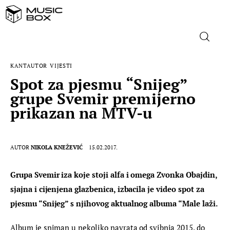
KANTAUTOR
VIJESTI
NASLOVNICA
Spot za pjesmu “Snijeg”
grupe Svemir premijerno
DOMAĆA GLAZBA
prikazan na MTV-u
STRANA GLAZBA
AUTOR
NIKOLA KNEŽEVIĆ
15.02.2017.
FILM
Grupa Svemir iza koje stoji alfa i omega Zvonka Obajdin, 
MUSIC BOX
sjajna i cijenjena glazbenica, izbacila je video spot za 
pjesmu “Snijeg” s njihovog aktualnog albuma “Male laži.
Album je sniman u nekoliko navrata od svibnja 2015. do 