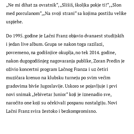
„Ne mi dihat za ovratnik“, „Slišiš, školjka pokje ti!“, „Slon 
med porculanom“,„Na svoji strani“ sa kojima postižu velike 
uspjehe.
Do 1995. godine je Lačni Franz objavio dvanaest studijskih 
i jedan live album. Grupa se nakon toga razilazi, 
povremeno, na godišnjice okuplja, no tek 2014. godine, 
nakon dugogodišnjeg nagovaranja publike, Zoran Predin je 
oživio koncertni program Lačnog Franza i uz četiri 
muzičara krenuo na klubsku turneju po svim većim 
gradovima bivše Jugoslavije. Uskoro se pojavljuje i prvi 
novi snimak „Jebivetar Junior“ koji je iznenadio sve, 
naroćito one koji su očekivali pospanu nostalgiju. Novi 
Lačni Franz svira žestoko i bezkompromisno.