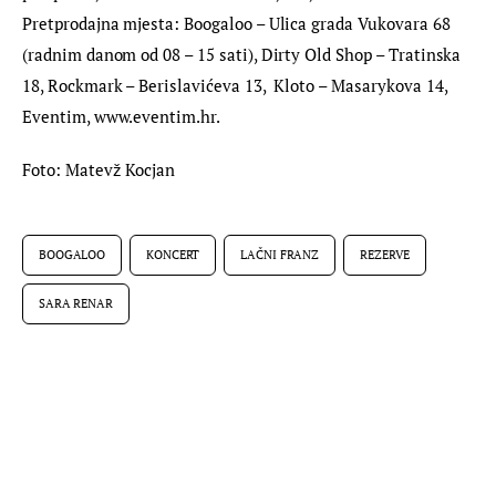
Pretprodajna mjesta: Boogaloo – Ulica grada Vukovara 68 
(radnim danom od 08 – 15 sati), Dirty Old Shop – Tratinska 
18, Rockmark – Berislavićeva 13,  Kloto – Masarykova 14, 
Eventim, www.eventim.hr.
Foto: Matevž Kocjan
BOOGALOO
KONCERT
LAČNI FRANZ
REZERVE
SARA RENAR