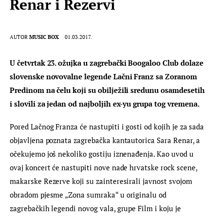
Renar i Rezervi
AUTOR
MUSIC BOX
01.03.2017.
U četvrtak 23. ožujka u zagrebački Boogaloo Club dolaze 
slovenske novovalne legende Lačni Franz sa Zoranom 
Predinom na čelu koji su obilježili sredunu osamdesetih 
i slovili za jedan od najboljih ex-yu grupa tog vremena. 
Pored Lačnog Franza će nastupiti i gosti od kojih je za sada 
objavljena poznata zagrebačka kantautorica Sara Renar, a 
očekujemo još nekoliko gostiju iznenađenja. Kao uvod u 
ovaj koncert će nastupiti nove nade hrvatske rock scene, 
makarske Rezerve koji su zainteresirali javnost svojom 
obradom pjesme „Zona sumraka“ u originalu od 
zagrebačkih legendi novog vala, grupe Film i koju je 