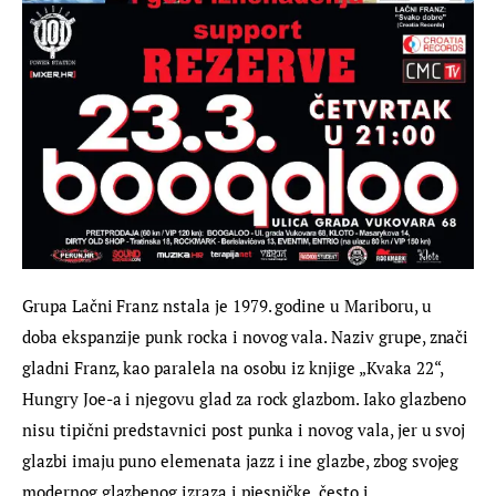
Grupa Lačni Franz nstala je 1979. godine u Mariboru, u 
doba ekspanzije punk rocka i novog vala. Naziv grupe, znači 
gladni Franz, kao paralela na osobu iz knjige „Kvaka 22“, 
Hungry Joe-a i njegovu glad za rock glazbom. Iako glazbeno 
nisu tipični predstavnici post punka i novog vala, jer u svoj 
glazbi imaju puno elemenata jazz i ine glazbe, zbog svojeg 
modernog glazbenog izraza i pjesničke, često i 