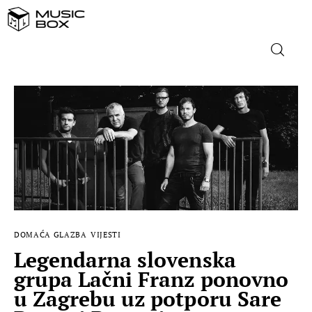
NASLOVNICA
DOMAĆA GLAZBA
STRANA GLAZBA
FILM
DOMAĆA GLAZBA
VIJESTI
MUSIC BOX
Legendarna slovenska
grupa Lačni Franz ponovno
u Zagrebu uz potporu Sare