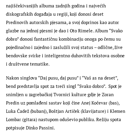
najiščekivanijih albuma zadnjih godina i najvećih 
diskografskih događaja u regiji, koji donosi deset 
Predinovih autorskih pjesama, a svoj doprinos kao autor 
glazbe na jednoj pjesmi je dao i Oto Rimele. Album “Svako 
dobro” donosi fantastičnu kombinaciju onoga po čemu su 
pojedinačno i zajedno i zaslužili svoj status – odlične, žive 
bendovske svirke i inteligentno duhovitih tekstova osobne 
i društvene tematike.
Nakon singlova “Daj pusu, daj pusu” i “Vaš as na deset”, 
bend predstavlja spot za treći singl “Svako dobro”.  Spot je 
snimljen u zagrebačkoj Tvornici kulture gdje je Zoran 
Predin uz pomlađeni sastav koji čine Anej Kočevar (bas), 
Luka Čadež (bubanj), Boštjan Artiček (klavijature) i Klemen 
Lombar (gitara) nastupom oduševio publiku. Režiju spota 
potpisuje Dinko Passini.