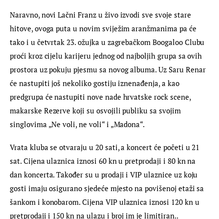
Naravno, novi Lačni Franz u živo izvodi sve svoje stare 
hitove, ovoga puta u novim sviježim aranžmanima pa će 
tako i u četvrtak 23. ožujka u zagrebačkom Boogaloo Clubu 
proći kroz cijelu karijeru jednog od najboljih grupa sa ovih 
prostora uz pokuju pjesmu sa novog albuma. Uz Saru Renar 
će nastupiti još nekoliko gostiju iznenađenja, a kao 
predgrupa će nastupiti nove nade hrvatske rock scene, 
makarske Rezerve koji su osvojili publiku sa svojim 
singlovima „Ne voli, ne voli“ i „Madona“.
Vrata kluba se otvaraju u 20 sati, a koncert će početi u 21 
sat. Cijena ulaznica iznosi 60 kn u pretprodaji i 80 kn na 
dan koncerta. Također su u prodaji i VIP ulaznice uz koju 
gosti imaju osigurano sjedeće mjesto na povišenoj etaži sa 
šankom i konobarom. Cijena VIP ulaznica iznosi 120 kn u 
pretprodaji i 150 kn na ulazu i broj im je limitiran.. 