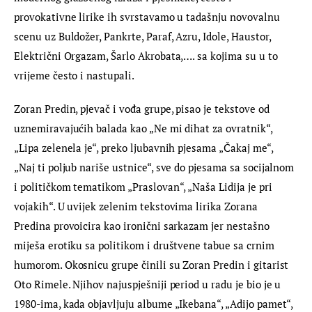
provokativne lirike ih svrstavamo u tadašnju novovalnu 
scenu uz Buldožer, Pankrte, Paraf, Azru, Idole, Haustor, 
Električni Orgazam, Šarlo Akrobata,…. sa kojima su u to 
vrijeme često i nastupali.
Zoran Predin, pjevač i vođa grupe, pisao je tekstove od 
uznemiravajućih balada kao „Ne mi dihat za ovratnik“, 
„Lipa zelenela je“, preko ljubavnih pjesama „Čakaj me“, 
„Naj ti poljub nariše ustnice“, sve do pjesama sa socijalnom 
i političkom tematikom „Praslovan“, „Naša Lidija je pri 
vojakih“. U uvijek zelenim tekstovima lirika Zorana 
Predina provoicira kao ironični sarkazam jer nestašno 
miješa erotiku sa politikom i društvene tabue sa crnim 
humorom. Okosnicu grupe činili su Zoran Predin i gitarist 
Oto Rimele. Njihov najuspješniji period u radu je bio je u 
1980-ima, kada objavljuju albume „Ikebana“, „Adijo pamet“, 