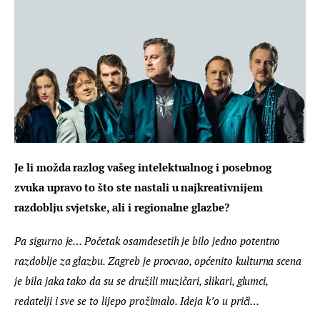
Je li možda razlog vašeg intelektualnog i posebnog 
zvuka upravo to što ste nastali u najkreativnijem 
razdoblju svjetske, ali i regionalne glazbe?
Pa sigurno je… Početak osamdesetih je bilo jedno potentno 
razdoblje za glazbu. Zagreb je procvao, općenito kulturna scena 
je bila jaka tako da su se družili muzičari, slikari, glumci, 
redatelji i sve se to lijepo prožimalo. Ideja k’o u priči…