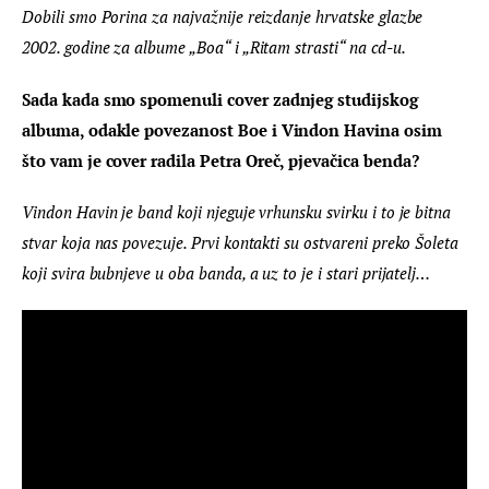
Dobili smo Porina za najvažnije reizdanje hrvatske glazbe 
2002. godine za albume „Boa“ i „Ritam strasti“ na cd-u.
Sada kada smo spomenuli cover zadnjeg studijskog 
albuma, odakle povezanost Boe i Vindon Havina osim 
što vam je cover radila Petra Oreč, pjevačica benda?
Vindon Havin je band koji njeguje vrhunsku svirku i to je bitna 
stvar koja nas povezuje. Prvi kontakti su ostvareni preko Šoleta 
koji svira bubnjeve u oba banda, a uz to je i stari prijatelj…