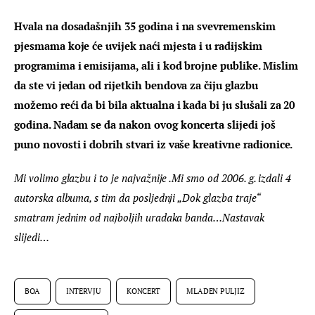
Hvala na dosadašnjih 35 godina i na svevremenskim 
pjesmama koje će uvijek naći mjesta i u radijskim 
programima i emisijama, ali i kod brojne publike. Mislim 
da ste vi jedan od rijetkih bendova za čiju glazbu 
možemo reći da bi bila aktualna i kada bi ju slušali za 20 
godina. Nadam se da nakon ovog koncerta slijedi još 
puno novosti i dobrih stvari iz vaše kreativne radionice.
Mi volimo glazbu i to je najvažnije .Mi smo od 2006. g. izdali 4 
autorska albuma, s tim da posljednji „Dok glazba traje“ 
smatram jednim od najboljih uradaka banda…Nastavak 
slijedi…
BOA
INTERVJU
KONCERT
MLADEN PULJIZ