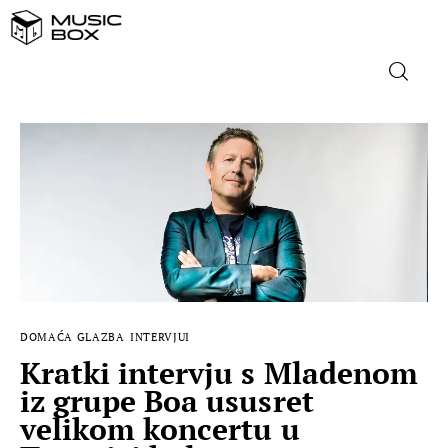
NASLOVNICA
DOMAĆA GLAZBA
STRANA GLAZBA
FILM
DOMAĆA GLAZBA
INTERVJUI
MUSIC BOX
Kratki intervju s Mladenom
iz grupe Boa ususret
velikom koncertu u