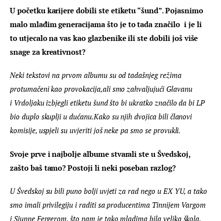
U početku karijere dobili ste etiketu “šund”. Pojasnimo 
malo mlađim generacijama što je to tada značilo  i je li 
to utjecalo na vas kao glazbenike ili ste dobili još više 
snage za kreativnost?
Neki tekstovi na prvom albumu su od tadašnjeg režima 
protumačeni kao provokacija,ali smo zahvaljujući Glavanu 
i Vrdoljaku izbjegli etiketu šund što bi ukratko značilo da bi LP 
bio duplo skuplji u dućanu.Kako su njih dvojica bili članovi 
komisije, uspjeli su uvjeriti još neke pa smo se provukli.
Svoje prve i najbolje albume stvarali ste u Švedskoj, 
zašto baš tamo? Postoji li neki poseban razlog?
U Švedskoj su bili puno bolji uvjeti za rad nego u EX YU, a tako 
smo imali privilegiju i raditi sa producentima Tinnijem Vargom 
i Sjunne Fergerom, što nam je tako mladima bila velika škola.