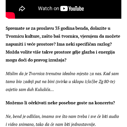
Spremate se za proslavu 35 godina benda, dolazite u 
Tvornicu kulture, zašto baš tvornica, vjerujem da možete 
napuniti i veće prostore? Ima neki specifičan razlog? 
Možda volite više takve prostore gdje glazba i energija 
mogu doći do pravog izražaja?
Mislim da je Tvornica trenutno idealno mjesto za nas. Kad sam 
tamo bio zadnji put na bini (svirka u sklopu izložbe Zg 80-te) 
osjetio sam duh Kulušića…
Možemo li očekivati neke posebne goste na koncertu?
Ne, bend je odličan, imamo sve što nam treba i sve će biti audio 
i video snimano, tako da će nam biti jednostavnije.