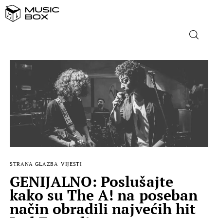
NASLOVNICA
DOMAĆA GLAZBA
STRANA GLAZBA
FILM
STRANA GLAZBA
VIJESTI
MUSIC BOX
GENIJALNO: Poslušajte
kako su The A! na poseban
način obradili najvećih hit