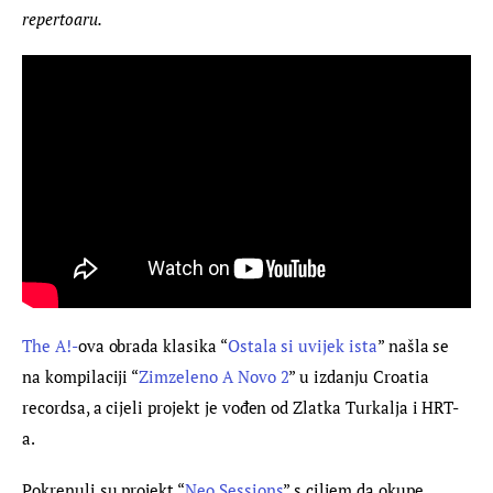
repertoaru.
The A!-
ova obrada klasika “
Ostala si uvijek ista
” našla se 
na kompilaciji “
Zimzeleno A Novo 2
” u izdanju Croatia 
recordsa, a cijeli projekt je vođen od Zlatka Turkalja i HRT-
a.
Pokrenuli su projekt “
Neo Sessions
” s ciljem da okupe 