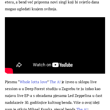
eteru, a bend već priprema novi singl koji bi svjetlo dana 
mogao ugledati krajem svibnja.
Pjesmu “
Whole lotta love
” 
The A!
 je izveo u sklopu live 
session-a u Deep Forest studiju u Zagrebu te ju izdao kao 
najavu live EP-a s obradama pjesama Led Zeppelina u čast 
nadolazeće 50. godišnjice kultnog benda. Više o ovoj ideji 
nam je otkrio Mihael Kvorka, pjevač benda 
The A!
: