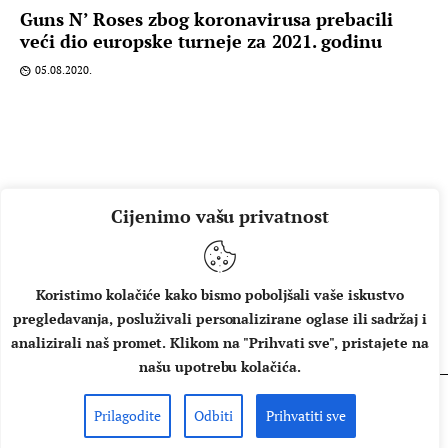
Guns N’ Roses zbog koronavirusa prebacili
veći dio europske turneje za 2021. godinu
05.08.2020.
Cijenimo vašu privatnost
Koristimo kolačiće kako bismo poboljšali vaše iskustvo
pregledavanja, posluživali personalizirane oglase ili sadržaj i
O NAMA
IMPRESSUM
UVJETI KORIŠTENJA
analizirali naš promet. Klikom na "Prihvati sve", pristajete na
našu upotrebu kolačića.
Prilagodite
Odbiti
Prihvatiti sve
Copyright © 2026 Music Box - All rights reserved.