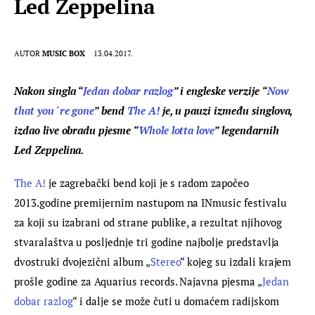
Led Zeppelina
AUTOR
MUSIC BOX
13.04.2017.
Nakon singla “
Jedan dobar razlog
” i engleske verzije “
Now 
that you´re gone
” bend 
The A!
 je, u pauzi izme
đu singlova,
izdao live obradu pjesme “
Whole lotta love
” legendarnih 
Led Zeppelina. 
The A!
 je zagrebački bend koji je s radom započeo 
2013.godine premijernim nastupom na INmusic festivalu 
za koji su izabrani od strane publike, a rezultat njihovog 
stvaralaštva u posljednje tri godine najbolje predstavlja 
dvostruki dvojezični album „
Stereo
“ kojeg su izdali krajem 
prošle godine za Aquarius records. Najavna pjesma „
Jedan 
dobar razlog
“ i dalje se može čuti u domaćem radijskom 