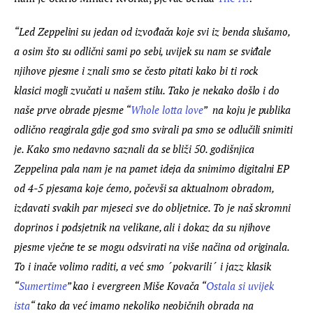
“Led Zeppelini su jedan od izvođača koje svi iz benda slušamo, 
a osim što su odlični sami po sebi, uvijek su nam se sviđale 
njihove pjesme i znali smo se često pitati kako bi ti rock 
klasici mogli zvučati u našem stilu. Tako je nekako došlo i do 
naše prve obrade pjesme “
Whole lotta love
”  na koju je publika 
odlično reagirala gdje god smo svirali pa smo se odlučili snimiti 
je. Kako smo nedavno saznali da se bliži 50. godišnjica 
Zeppelina pala nam je na pamet ideja da snimimo digitalni EP 
od 4-5 pjesama koje ćemo, počevši sa aktualnom obradom, 
izdavati svakih par mjeseci sve do obljetnice. To je naš skromni 
doprinos i podsjetnik na velikane, ali i dokaz da su njihove 
pjesme vječne te se mogu odsvirati na više načina od originala. 
To i inače volimo raditi, a ve
ć
 smo ´pokvarili´ i jazz klasik 
“
Sumertime
” kao i evergreen Miše Kovača “
Ostala si uvijek 
ista
“ tako da ve
ć
 imamo nekoliko neobi
č
nih obrada na 