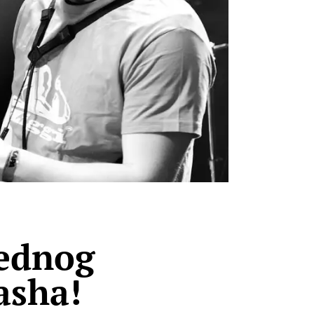
jednog
asha!