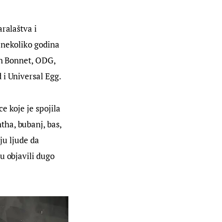
ralaštva i 
 nekoliko godina 
ch Bonnet, ODG, 
 i Universal Egg.
e koje je spojila 
ha, bubanj, bas, 
ju ljude da 
u objavili dugo 