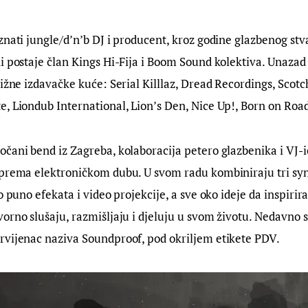
oznati jungle/d’n’b DJ i producent, kroz godine glazbenog stva
i postaje član Kings Hi-Fija i Boom Sound kolektiva. Unazad
tižne izdavačke kuće: Serial Killlaz, Dread Recordings, Scot
, Liondub International, Lion’s Den, Nice Up!, Born on Road
ročani bend iz Zagreba, kolaboracija petero glazbenika i VJ-ic
prema elektroničkom dubu. U svom radu kombiniraju tri synt
o puno efekata i video projekcije, a sve oko ideje da inspirira
orno slušaju, razmišljaju i djeluju u svom životu. Nedavno s
rvijenac naziva Soundproof, pod okriljem etikete PDV.