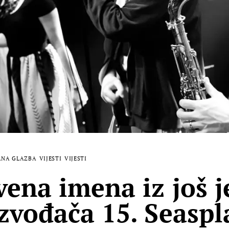
ANA GLAZBA
VIJESTI
VIJESTI
vena imena iz još 
izvođača 15. Seaspl