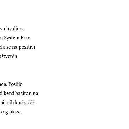
dva hvaljena 
om System Error 
i se na pozitivi 
uštvenih 
da. Poslije 
i bend baziran na 
ipičnih karipskih 
čkog bluza.