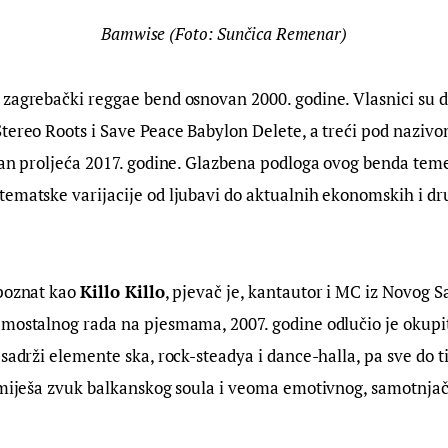
Bamwise (Foto: Sunčica Remenar)
e zagrebački reggae bend osnovan 2000. godine. Vlasnici su 
tereo Roots i Save Peace Babylon Delete, a treći pod naziv
dan proljeća 2017. godine. Glazbena podloga ovog benda temelj
ematske varijacije od ljubavi do aktualnih ekonomskih i dr
poznat kao 
Killo Killo
, pjevač je, kantautor i MC iz Novog Sa
amostalnog rada na pjesmama, 2007. godine odlučio je okupit
 sadrži elemente ska, rock-steadya i dance-halla, pa sve do t
o miješa zvuk balkanskog soula i veoma emotivnog, samotnja