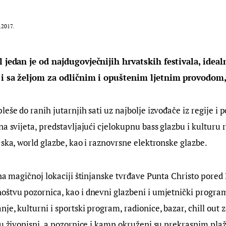
.2017.
l jedan je od najdugovječnijih hrvatskih festivala, ideal
e i sa željom za odličnim i opuštenim ljetnim provodom,
leše do ranih jutarnjih sati uz najbolje izvođače iz regije i 
na svijeta, predstavljajući cjelokupnu bass glazbu i kulturu 
 ska, world glazbe, kao i raznovrsne elektronske glazbe.
na magičnoj lokaciji štinjanske tvrđave Punta Christo pored P
štvu pozornica, kao i dnevni glazbeni i umjetnički program
e, kulturni i sportski program, radionice, bazar, chill out z
su živopisni, a pozornice i kamp okruženi su prekrasnim pl