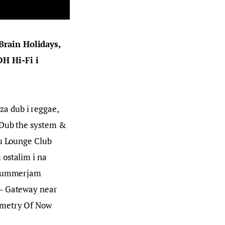
Brain Holidays, 
H Hi-Fi i 
a dub i reggae, 
 Dub the system & 
 u Lounge Club 
ostalim i na 
e Summerjam 
 – Gateway near 
ometry Of Now 