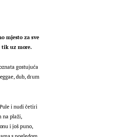
no mjesto za sve 
 tik uz more.
poznata gostujuća 
reggae, dub, drum 
ule i nudi četiri 
 na plaži, 
onu i još puno, 
ažama s pogledom 