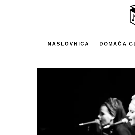
NASLOVNICA
DOMAĆA GLAZBA
STRANA GLAZBA
NASLOVNICA
DOMAĆA G
FILM
MUSIC BOX