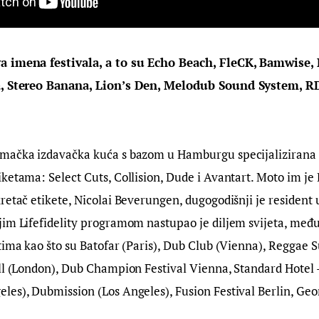
a imena festivala, a to su Echo Beach, FleCK, Bamwise, 
a, Stereo Banana, Lion’s Den, Melodub Sound System, RD
emačka izdavačka kuća s bazom u Hamburgu specijalizirana z
ketama: Select Cuts, Collision, Dude i Avantart. Moto im je
retač etikete, Nicolai Beverungen, dugogodišnji je resident
im Lifefidelity programom nastupao je diljem svijeta, među 
ntima kao što su Batofar (Paris), Dub Club (Vienna), Regga
ill (London), Dub Champion Festival Vienna, Standard Hotel
les), Dubmission (Los Angeles), Fusion Festival Berlin, Ge