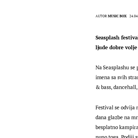
AUTOR
MUSIC BOX
24.04
Seasplash festiva
ljude dobre volj
Na Seasplashu se p
imena sa svih stra
& bass, dancehall,
Festival se odvija 
dana glazbe na mno
besplatno kampiranj
puno toga. Podiji 