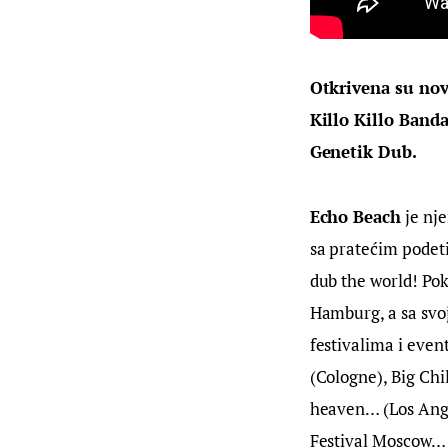
Otkrivena su nov
Killo Killo Band
Genetik Dub.
Echo Beach
 je nj
sa pratećim podeti
dub the world! Pok
Hamburg, a sa svoj
festivalima i eve
(Cologne), Big Ch
heaven… (Los Ange
Festival Moscow…