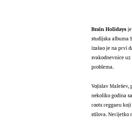
Brain Holidays
 j
studijska albuma S
izašao je na prvi 
svakodnevnice uz t
problema.
Vojislav Malešev, 
nekoliko godina s
roots reggaeu koji
stilova. Nerijetk