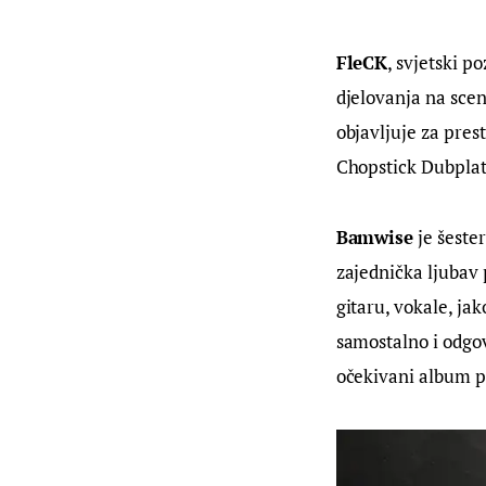
FleCK
, svjetski p
djelovanja na scen
objavljuje za pres
Chopstick Dubplate
Bamwise
 je šeste
zajednička ljubav 
gitaru, vokale, jak
samostalno i odgov
očekivani album p