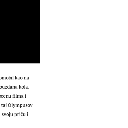
omobil kao na 
pouzdana kola. 
cenu filma i 
a taj Olympusov 
 svoju priču i 