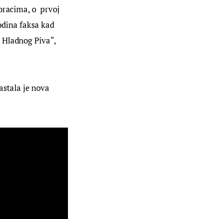
racima, o  prvoj 
godina faksa kad 
 Hladnog Piva“, 
astala je nova 