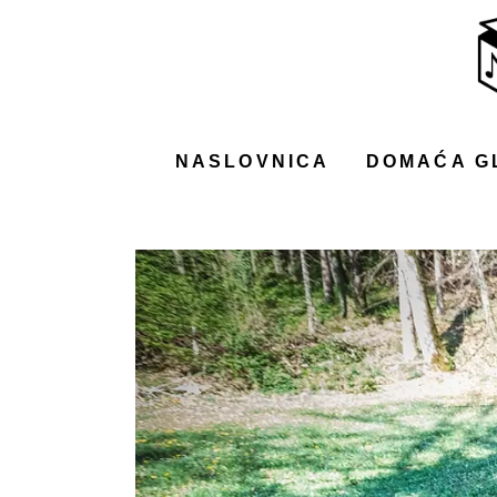
NASLOVNICA
DOMAĆA GLAZBA
STRANA GLAZBA
NASLOVNICA
DOMAĆA G
FILM
MUSIC BOX