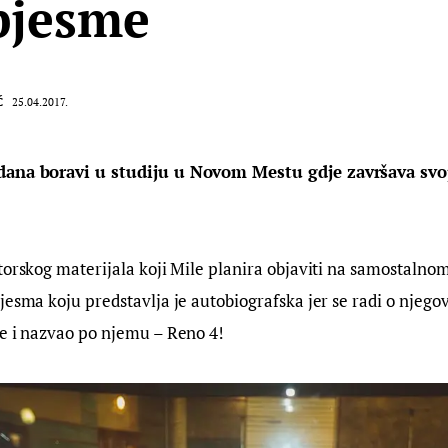
pjesme
Ć
25.04.2017.
dana boravi u studiju u Novom Mestu gdje završava svoj
torskog materijala koji Mile planira objaviti na samostaln
jesma koju predstavlja je autobiografska jer se radi o njeg
je i nazvao po njemu – Reno 4!