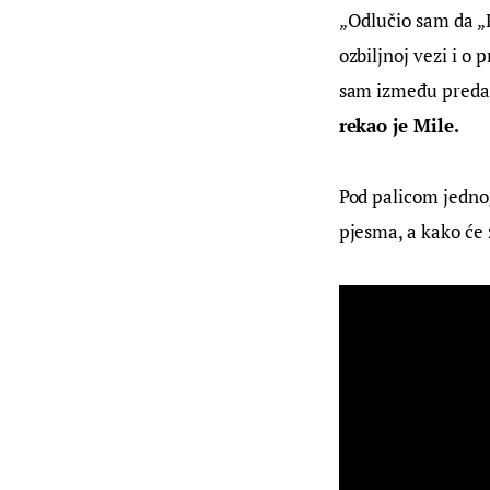
„Odlučio sam da „R
ozbiljnoj vezi i o 
sam između predava
rekao je Mile.
Pod palicom jedno
pjesma, a kako će 