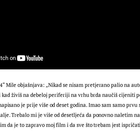
4“ Mile objašnjava: „Nikad se nisam pretjerano palio na aut
i kad živiš na debeloj periferiji na vrhu brda naučiš cijeniti 
napisano je prije više od deset godina. Imao sam samo prvu s
lje. Trebalo mi je više od desetljeća da ponovno naletim n
im da je to zapravo moj film i da sve što trebam jest ispričati