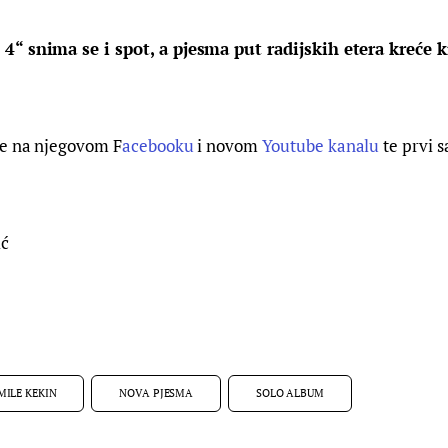
“ snima se i spot, a pjesma put radijskih etera kreće k
te na njegovom F
acebooku
 i novom 
Youtube kanalu
 te prvi 
ić
MILE KEKIN
NOVA PJESMA
SOLO ALBUM