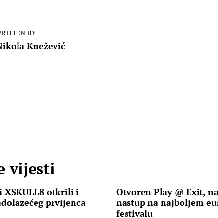
RITTEN BY
Nikola Knežević
 vijesti
i XSKULL8 otkrili i
Otvoren Play @ Exit, na
nadolazećeg prvijenca
nastup na najboljem e
festivalu