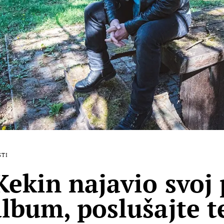
STI
Kekin najavio svoj 
album, poslušajte t