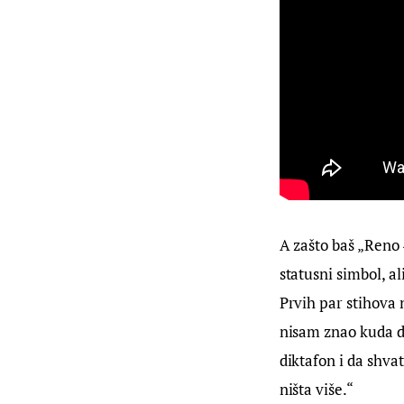
A zašto baš „Reno 
statusni simbol, al
Prvih par stihova 
nisam znao kuda da
diktafon i da shvat
ništa više.“