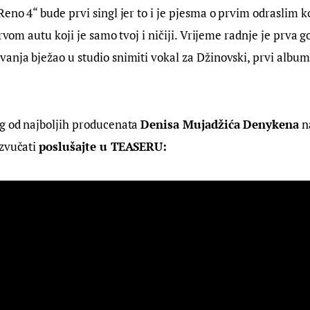
eno 4“ bude prvi singl jer to i je pjesma o prvim odraslim ko
prvom autu koji je samo tvoj i ničiji. Vrijeme radnje je prva 
nja bježao u studio snimiti vokal za Džinovski, prvi album
g od najboljih producenata 
Denisa Mujadžića Denykena
 n
zvučati 
poslušajte u TEASERU: