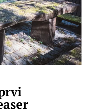
prvi
easer