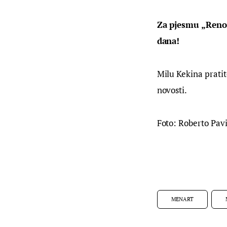
Za pjesmu „Reno 4
dana!
Milu Kekina prati
novosti.
Foto: Roberto Pav
MENART