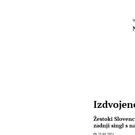
W
Izdvojene
Žestoki Slovenc
zadnji singl s 
23.05.2021.