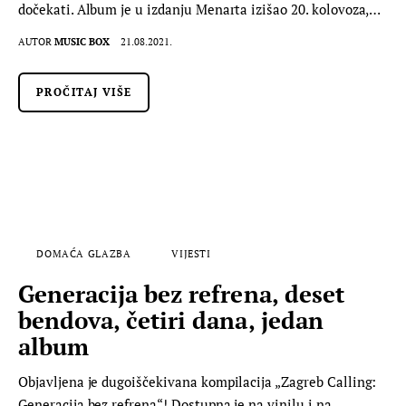
dočekati. Album je u izdanju Menarta izišao 20. kolovoza,…
AUTOR
MUSIC BOX
21.08.2021.
PROČITAJ VIŠE
DOMAĆA GLAZBA
VIJESTI
Generacija bez refrena, deset
bendova, četiri dana, jedan
album
Objavljena je dugoiščekivana kompilacija „Zagreb Calling:
Generacija bez refrena“! Dostupna je na vinilu i na