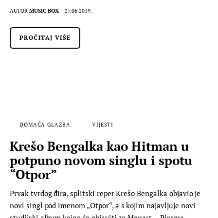
AUTOR
MUSIC BOX
27.06.2019.
PROČITAJ VIŠE
DOMAĆA GLAZBA
VIJESTI
Krešo Bengalka kao Hitman u
potpuno novom singlu i spotu
“Otpor”
Prvak tvrdog đira, splitski reper Krešo Bengalka objavio je
novi singl pod imenom „Otpor“, a s kojim najavljuje novi
studijski album kojeg će objaviti za Menart. „Pjesma