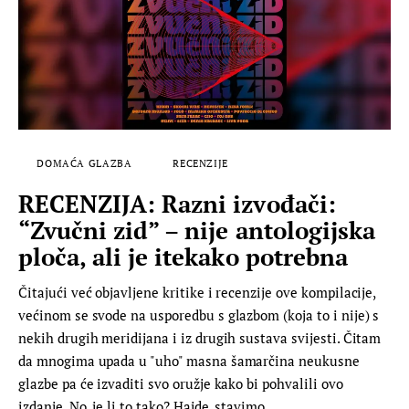
DOMAĆA GLAZBA
RECENZIJE
RECENZIJA: Razni izvođači:
“Zvučni zid” – nije antologijska
ploča, ali je itekako potrebna
Čitajući već objavljene kritike i recenzije ove kompilacije,
većinom se svode na usporedbu s glazbom (koja to i nije) s
nekih drugih meridijana i iz drugih sustava svijesti. Čitam
da mnogima upada u "uho" masna šamarčina neukusne
glazbe pa će izvaditi svo oružje kako bi pohvalili ovo
izdanje. No, je li to tako? Hajde, stavimo…