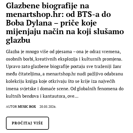
Glazbene biografije na
menartshop.hr: od BTS-a do
Boba Dylana – priče koje
mijenjaju način na koji slušamo
glazbu
Glazba je mnogo više od pjesama – ona je odraz vremena,
osobnih borbi, kreativnih eksplozija i kulturnih promjena.
Upravo zato glazbene biografije postaju sve traženiji žanr
među čitateljima, a menartshop.hr nudi pažljivo odabranu
kolekciju knjiga koje otkrivaju što se krije iza najvećih
imena svjetske i domaće scene. Od globalnih fenomena do
kultnih bendova i kantautora, ove…
AUTOR
MUSIC BOX
20.05.2026.
PROČITAJ VIŠE