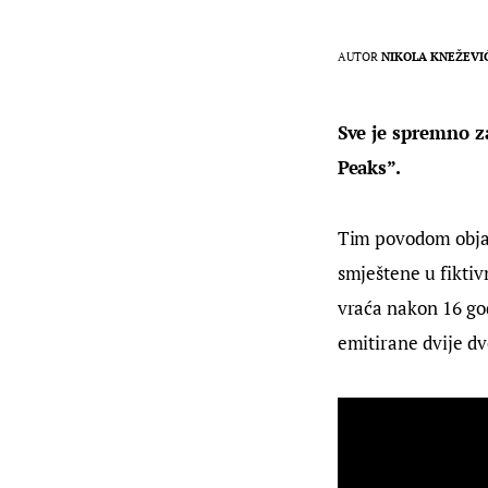
AUTOR
NIKOLA KNEŽEVI
Sve je spremno z
Peaks”.
Tim povodom objavl
smještene u fiktiv
vraća nakon 16 god
emitirane dvije dvo