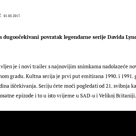
Ć
01.05.2017.
a dugoočekivani povratak legendarne serije Davida Lyn
jen je i novi trailer s najnovijim snimkama nadolazeće nov
nom gradu. Kultna serija je prvi put emitirana 1990. i 1991. 
ina iščekivanja. Seriju ćete moći pogledati od 21. svibnja kad
satne epizode i to u isto vrijeme u SAD-u i Velikoj Britaniji