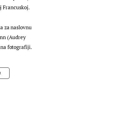
oj Francuskoj.
a za naslovnu 
enn (Audrey 
a fotografiji.
R