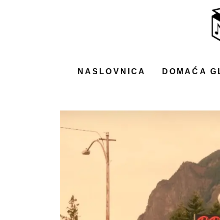
NASLOVNICA
DOMAĆA GLAZBA
STRANA GLAZBA
NASLOVNICA
DOMAĆA G
FILM
MUSIC BOX