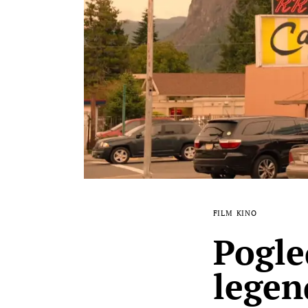
FILM
KINO
Pogle
legen