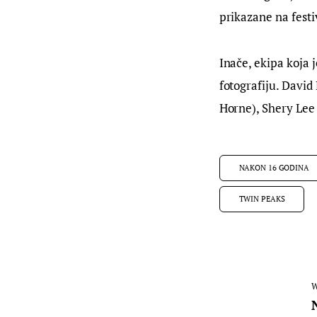
prikazane na festiv
Inače, ekipa koja
fotografiju. Davi
Horne), Shery Lee 
NAKON 16 GODINA
TWIN PEAKS
W