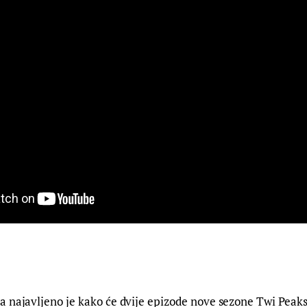
 najavljeno je kako će dvije epizode nove sezone Twi Peaks