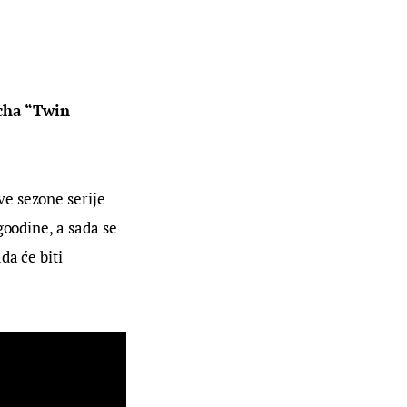
cha “Twin 
e sezone serije 
goodine, a sada se 
a će biti 
.