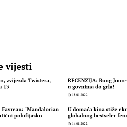
 vijesti
n, zvijezda Twistera,
RECENZIJA: Bong Joon-h
a 13
u govnima do grla!
13.01.2020.
 Favreau: “Mandalorian
U domaća kina stiže ekr
atični polufijasko
globalnog bestseler fe
14.08.2022.