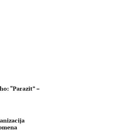
o: “Parazit” –
anizacija
nomena