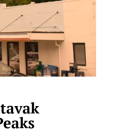
stavak
Peaks