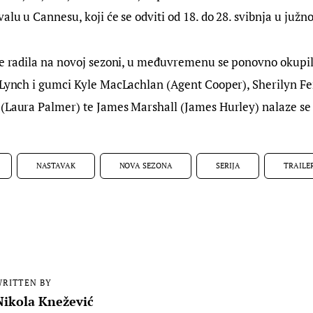
alu u Cannesu, koji će se odviti od 18. do 28. svibnja u južn
 je radila na novoj sezoni, u međuvremenu se ponovno okupil
d Lynch i gumci Kyle MacLachlan (Agent Cooper), Sherilyn F
(Laura Palmer) te James Marshall (James Hurley) nalaze se n
NASTAVAK
NOVA SEZONA
SERIJA
TRAILE
RITTEN BY
Nikola Knežević