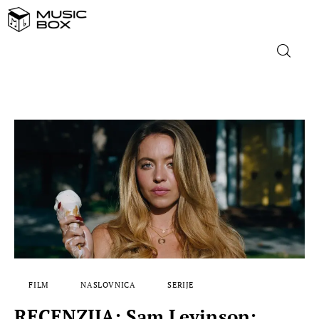
NASLOVNICA
DOMAĆA GLAZBA
STRANA GLAZBA
FILM
MUSIC BOX
FILM
NASLOVNICA
SERIJE
RECENZIJA: Sam Levinson: