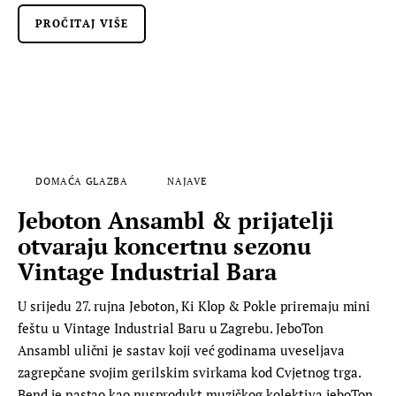
PROČITAJ VIŠE
DOMAĆA GLAZBA
NAJAVE
Jeboton Ansambl & prijatelji
otvaraju koncertnu sezonu
Vintage Industrial Bara
U srijedu 27. rujna Jeboton, Ki Klop & Pokle priremaju mini
feštu u Vintage Industrial Baru u Zagrebu. JeboTon
Ansambl ulični je sastav koji već godinama uveseljava
zagrepčane svojim gerilskim svirkama kod Cvjetnog trga.
Bend je nastao kao nusprodukt muzičkog kolektiva jeboTon