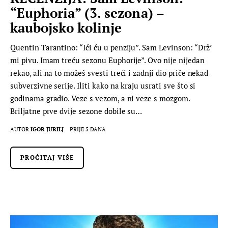
“Euphoria” (3. sezona) –
kaubojsko kolinje
Quentin Tarantino: “Ići ću u penziju”. Sam Levinson: “Drž’
mi pivu. Imam treću sezonu Euphorije”. Ovo nije nijedan
rekao, ali na to možeš svesti treći i zadnji dio priče nekad
subverzivne serije. Iliti kako na kraju usrati sve što si
godinama gradio. Veze s vezom, a ni veze s mozgom.
Briljatne prve dvije sezone dobile su…
AUTOR
IGOR JURILJ
PRIJE 5 DANA
PROČITAJ VIŠE