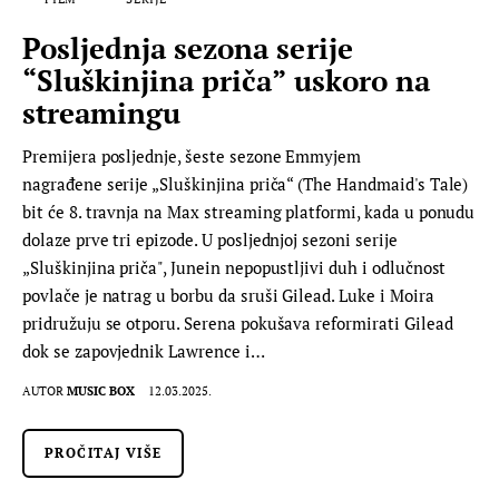
Posljednja sezona serije
“Sluškinjina priča” uskoro na
streamingu
Premijera posljednje, šeste sezone Emmyjem
nagrađene serije „Sluškinjina priča“ (The Handmaid's Tale)
bit će 8. travnja na Max streaming platformi, kada u ponudu
dolaze prve tri epizode. U posljednjoj sezoni serije
„Sluškinjina priča", Junein nepopustljivi duh i odlučnost
povlače je natrag u borbu da sruši Gilead. Luke i Moira
pridružuju se otporu. Serena pokušava reformirati Gilead
dok se zapovjednik Lawrence i…
AUTOR
MUSIC BOX
12.03.2025.
PROČITAJ VIŠE