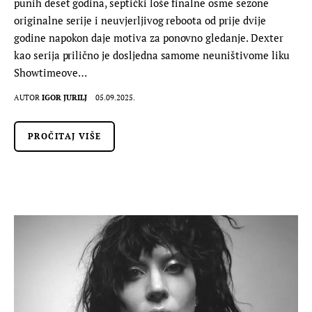
punih deset godina, septički loše finalne osme sezone
originalne serije i neuvjerljivog reboota od prije dvije
godine napokon daje motiva za ponovno gledanje. Dexter
kao serija prilično je dosljedna samome neuništivome liku
Showtimeove…
AUTOR
IGOR JURILJ
05.09.2025.
PROČITAJ VIŠE