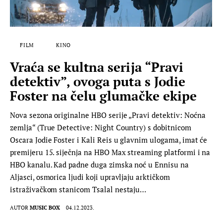
FILM
KINO
Vraća se kultna serija “Pravi
detektiv”, ovoga puta s Jodie
Foster na čelu glumačke ekipe
Nova sezona originalne HBO serije „Pravi detektiv: Noćna
zemlja“ (True Detective: Night Country) s dobitnicom
Oscara Jodie Foster i Kali Reis u glavnim ulogama, imat će
premijeru 15. siječnja na HBO Max streaming platformi i na
HBO kanalu. Kad padne duga zimska noć u Ennisu na
Aljasci, osmorica ljudi koji upravljaju arktičkom
istraživačkom stanicom Tsalal nestaju…
AUTOR
MUSIC BOX
04.12.2023.