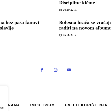
Discipline kičme!
06.10.2019.
na bez pasa fanovi
Bolesna braća se vraćaj
slavlje
raditi na novom album
03.08.2017.
O NAMA
IMPRESSUM
UVJETI KORIŠTENJA
ane