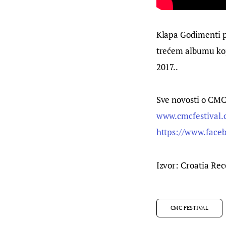
Klapa Godimenti po
trećem albumu koji 
2017..
Sve novosti o CMC 
www.cmcfestival.
https://www.face
Izvor: Croatia Rec
CMC FESTIVAL