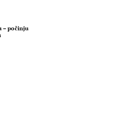
u – počinju
u