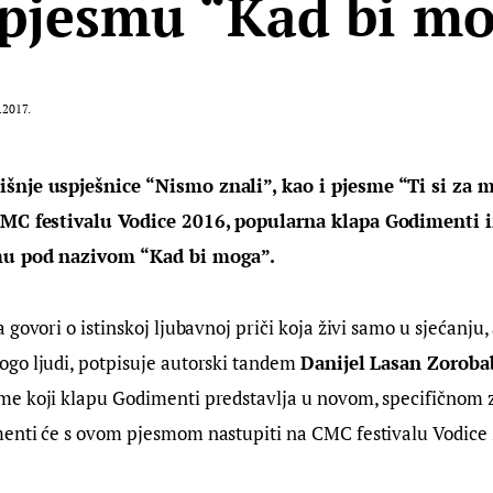
pjesmu “Kad bi m
.2017.
šnje uspješnice “Nismo znali”, kao i pjesme “Ti si za 
CMC festivalu Vodice 2016, popularna klapa Godimenti i
mu pod nazivom “Kad bi moga”.
govori o istinskoj ljubavnoj priči koja živi samo u sjećanju, a
go ljudi, potpisuje autorski tandem 
Danijel Lasan Zoroba
e koji klapu Godimenti predstavlja u novom, specifičnom 
enti će s ovom pjesmom nastupiti na CMC festivalu Vodice 