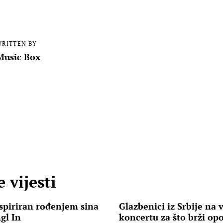
RITTEN BY
Music Box
 vijesti
spiriran rođenjem sina
Glazbenici iz Srbije na
gl In
koncertu za što brži op