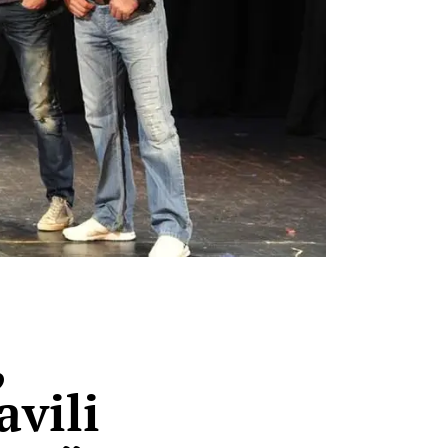
,
avili