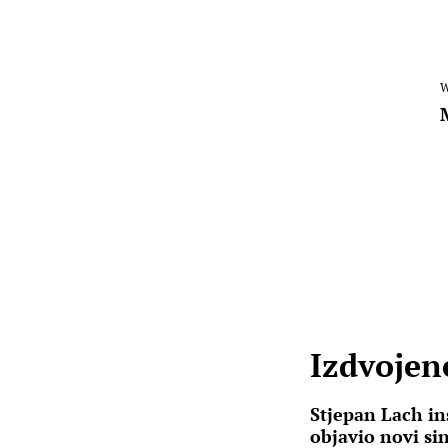
W
Izdvojene
Stjepan Lach in
objavio novi sin