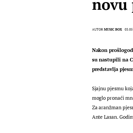
novu 
AUTOR
MUSIC BOX
03.05
Nakon prošlogodi
su nastupili na 
predstavlja pjes
Sjajnu pjesmu koja 
moglo pronaći mno
Za aranžman pjesm
Ante Lasan. Godim