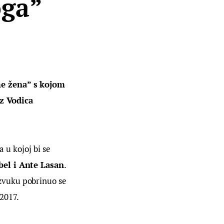
oga”
me žena” s kojom 
z Vodica 
 u kojoj bi se 
bel i Ante Lasan
. 
zvuku pobrinuo se 
2017.