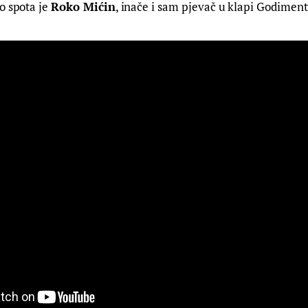
o spota je 
Roko Mićin
, inače i sam pjevač u klapi Godiment