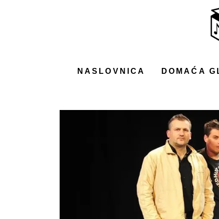
NASLOVNICA
DOMAĆA GLAZBA
STRANA GLAZBA
NASLOVNICA
DOMAĆA G
FILM
MUSIC BOX