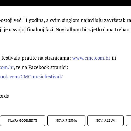
stoji već 11 godina, a ovim singlom najavljuju završetak r
je u svojoj finalnoj fazi. Novi album bi svjetlo dana trebao u
festivalu pratite na stranicama: 
www.cmc.com.hr
 ili 
com.hr
, te na Facebook stranici: 
book.com/CMCmusicfestival/
ords
KLAPA GODIMENTI
NOVA PJESMA
NOVI ALBUM