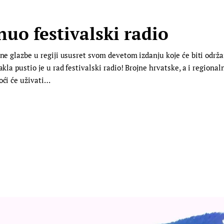
uo festivalski radio
rne glazbe u regiji ususret svom devetom izdanju koje će biti održa
akla pustio je u rad festivalski radio! Brojne hrvatske, a i regional
oći će uživati…