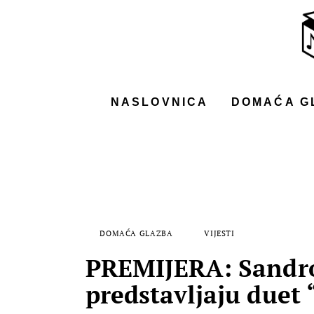
NASLOVNICA
DOMAĆA GLAZBA
STRANA GLAZBA
NASLOVNICA
DOMAĆA G
FILM
MUSIC BOX
DOMAĆA GLAZBA
VIJESTI
PREMIJERA: Sandro 
predstavljaju duet 