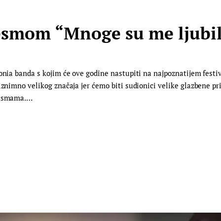
jesmom “Mnoge su me ljubi
vonia banda s kojim će ove godine nastupiti na najpoznatijem fest
 iznimno velikog značaja jer ćemo biti sudionici velike glazbene 
pjesmama.…