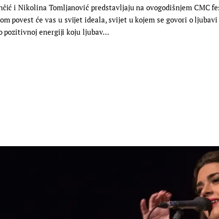
ančić i Nikolina Tomljanović predstavljaju na ovogodišnjem CMC f
m povest će vas u svijet ideala, svijet u kojem se govori o ljubavi
o pozitivnoj energiji koju ljubav…