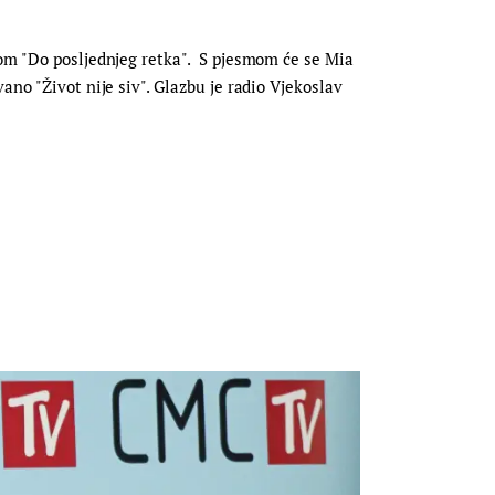
vom "Do posljednjeg retka". S pjesmom će se Mia
ano "Život nije siv". Glazbu je radio Vjekoslav