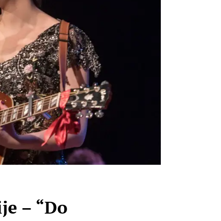
je – “Do