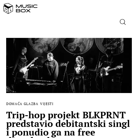
NASLOVNICA
DOMAĆA GLAZBA
STRANA GLAZBA
FILM
DOMAĆA GLAZBA
VIJESTI
MUSIC BOX
Trip-hop projekt BLKPRNT
predstavio debitantski singl
i ponudio ga na free