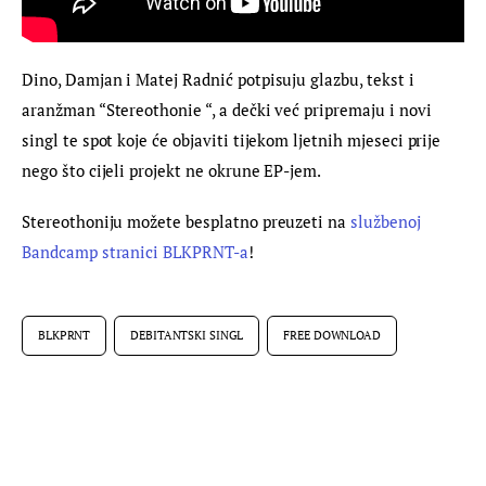
Dino, Damjan i Matej Radnić potpisuju glazbu, tekst i 
aranžman “Stereothonie “, a dečki već pripremaju i novi 
singl te spot koje će objaviti tijekom ljetnih mjeseci prije 
nego što cijeli projekt ne okrune EP-jem.
Stereothoniju možete besplatno preuzeti na 
službenoj 
Bandcamp stranici BLKPRNT-a
!
BLKPRNT
DEBITANTSKI SINGL
FREE DOWNLOAD