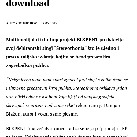
download
AUTOR
MUSIC BOX
29.05.2017.
Multimedijalni trip-hop projekt BLKPRNT predstavlja 
svoj debitantski singl “Stereothonia” što je ujedno i 
prvo studijsko izdanje kojim se bend prezentira 
zagrebačkoj publici.
“Neizmjerno puno nam znači izbaciti prvi singl s kojim ćemo se 
i službeno predstaviti široj publici. Stereothonia oslikava jedan 
vrlo bliski odnos s osobom koja bježi od vanjskog svijeta 
skrivajući se pritom i od same sebe” 
rekao nam je Damjan 
Blažun, autor i vokal same pjesme.
BLKPRNT ima već dva koncerta iza sebe, a pripremaju i EP 
za jesen. Kolektiv vrlo vješto spaja future jazz, alternativni 