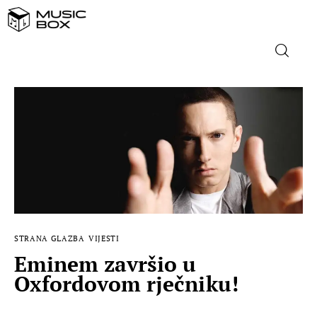
NASLOVNICA
DOMAĆA GLAZBA
STRANA GLAZBA
FILM
STRANA GLAZBA
VIJESTI
MUSIC BOX
Eminem završio u
Oxfordovom rječniku!