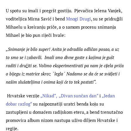
U spotu su imali i pregršt gostiju.  Pjevačica Jelena Vanjek, 
voditeljica Mirna Savić i bend 
Mnogi Drugi
, su se pridru
ž
ili 
Mihaelu u kreiranju priče, a o samom procesu snimanja 
Mihael je bio pun riječi hvale:
„Snimanje je bilo super! Anita je odradila odličan posao, a uz 
to smo se i zabavili.  Imali smo divne goste s kojima je gušt 
raditi i dru
ž
iti se. Volimo eksperimentirati pa nam je cijela priča 
o bijegu iz matrice skroz ´legla´ Nadamo se da će se svidjeti i 
našim slušateljima i onima koji će to tek postati“.
Hrvatske verzije 
„Nikad“,
„Divan sunčan dan“
 i 
„Jedan 
dobar razlog“
 su najpoznatiji uratci benda koju su 
zastupljeni u domaćem radijskom eteru, a bend trenutačno 
promovira album nizom nastupa uživo diljem Hrvatske i 
regije.