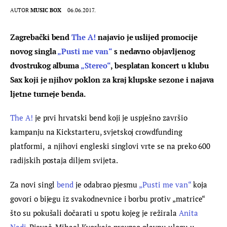
AUTOR
MUSIC BOX
06.06.2017.
Zagrebački bend 
The A!
 najavio je uslijed promocije 
novog singla 
„Pusti me van“
 s nedavno objavljenog 
dvostrukog albuma 
„Stereo“
, besplatan koncert u klubu 
Sax koji je njihov poklon za kraj klupske sezone i najava 
ljetne turneje benda.
The A!
 je prvi hrvatski bend koji je uspješno završio 
kampanju na Kickstarteru, svjetskoj crowdfunding 
platformi,  a njihovi engleski singlovi vrte se na preko 600 
radijskih postaja diljem svijeta.
Za novi singl 
bend
 je odabrao pjesmu 
„Pusti me van“
 koja 
govori o bijegu iz svakodnevnice i borbu protiv „matrice“ 
što su pokušali dočarati u spotu kojeg je režirala 
Anita 
Nadj
. Pjevač  Mihael Kvorkaje preuzeo glavnu ulogu u 