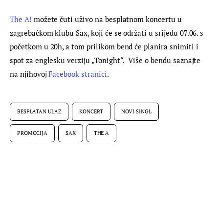
The A!
 možete čuti uživo na besplatnom koncertu u 
zagrebačkom klubu Sax, koji će se održati u srijedu 07.06. s 
početkom u 20h, a tom prilikom bend će planira snimiti i 
spot za englesku verziju „Tonight“.  Više o bendu saznajte 
na njihovoj 
Facebook stranici
.
BESPLATAN ULAZ
KONCERT
NOVI SINGL
PROMOCIJA
SAX
THE A