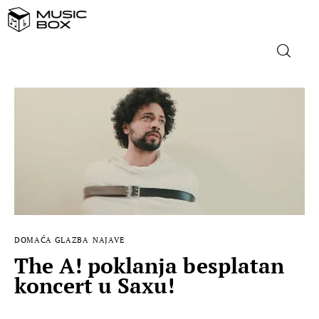
NASLOVNICA
DOMAĆA GLAZBA
STRANA GLAZBA
FILM
DOMAĆA GLAZBA
NAJAVE
MUSIC BOX
The A! poklanja besplatan
koncert u Saxu!