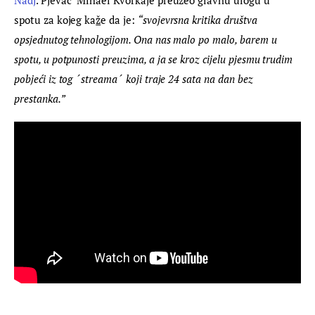
spotu za kojeg ka
ž
e da je: 
“svojevrsna kritika društva 
opsjednutog tehnologijom. Ona nas malo po malo, barem u 
spotu, u potpunosti preuzima, a ja se kroz cijelu pjesmu trudim 
pobje
ć
i iz tog ´streama´ koji traje 24 sata na dan bez 
prestanka.”