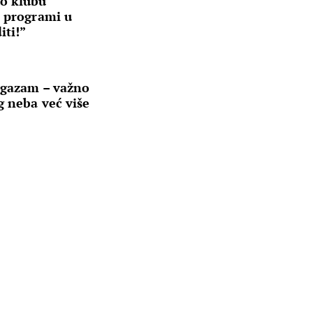
 o klubu
i programi u
iti!”
rgazam – važno
g neba već više