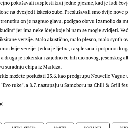
jno pokušavali rasplesti kraj jedne pjesme, kad je ludi čov
lio se na dvosjed i iskesio zube. Preslušavali smo dvije nove
trenutku on je nagnuo glavu, podigao obrvu i zamolio da 
udim” jer ima neke ideje koje bi nam se mogle svidjeti. Već 
iksirane verzije. Malo akustično, malo plesno, malo synth 
mo dvije verzije. Jedna je ljetna, rasplesana i potpuno drug
, a druga je rokerska i zajedno će biti dio novog, jesenskog a
vu suradnju ekipa iz Markiza.
kiz možete poslušati 23.6. kao predgrupu Nouvelle Vague u 
 “Evo ruke”, a 8.7. nastupaju u Samoboru na Chill & Grill fes
ić
LJETNA VERZIJA
MARZKI
NOVI SINGL
PLES