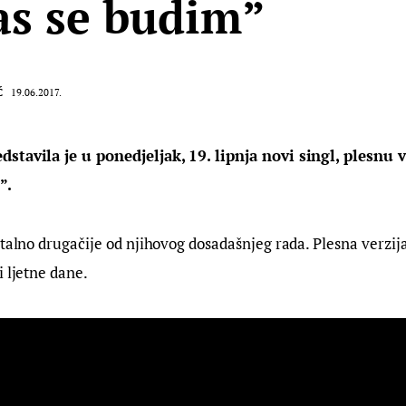
s se budim”
Ć
19.06.2017.
stavila je u ponedjeljak, 19. lipnja novi singl, plesnu 
”.
otalno drugačije od njihovog dosadašnjeg rada. Plesna verzij
i ljetne dane.