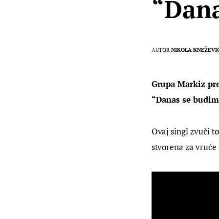
“Dana
AUTOR
NIKOLA KNEŽEVI
Grupa Markiz pred
“Danas se budim
Ovaj singl zvuči t
stvorena za vruće 