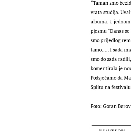
“Taman smo bezide
vrata studija. Uva
albuma. U jednom 
pjesmu “Danas se b
smo prijedlog rem
tamo….. I sada ima
smo do sada radili
komentirala je no
Podsjećamo da Mar
Splitu na festivalu
Foto: Goran Berov
DANAS SE BUDIM