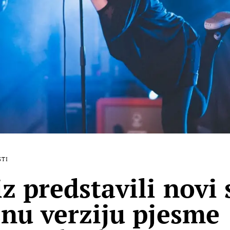
STI
z predstavili novi 
snu verziju pjesme