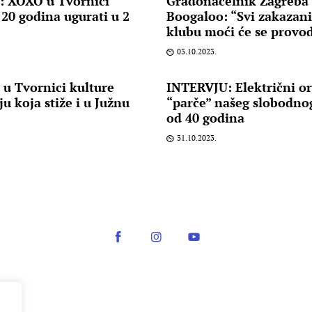
 XOXO u Tvornici
Gradonačelnik Zagreba
 20 godina ugurati u 2
Boogaloo: “Svi zakazan
klubu moći će se provod
03.10.2023.
 u Tvornici kulture
INTERVJU: Električni o
u koja stiže i u Južnu
“parče” našeg slobodno
od 40 godina
31.10.2023.