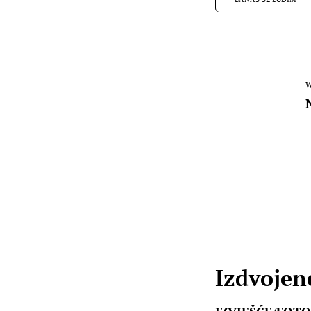
W
Izdvojene