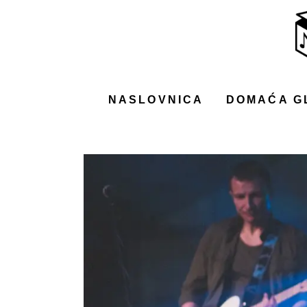
NASLOVNICA
DOMAĆA GLAZBA
STRANA GLAZBA
NASLOVNICA
DOMAĆA G
FILM
MUSIC BOX