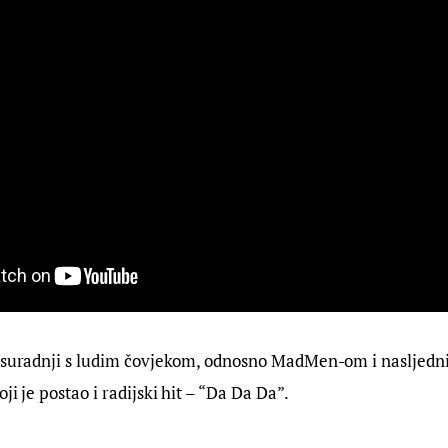
u suradnji s ludim čovjekom, odnosno MadMen-om i nasljedni
ji je postao i radijski hit – “Da Da Da”.