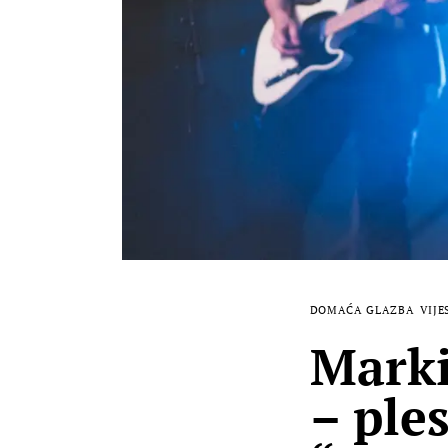
DOMAĆA GLAZBA
VIJE
Marki
– ple