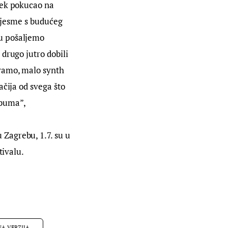
jek pokucao na
 pjesme s budućeg
mu pošaljemo
drugo jutro dobili
ovamo, malo synth
ačija od svega što
lbuma”,
Zagrebu, 1.7. su u
tivalu.
NA VERZIJA