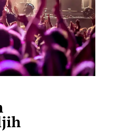
n
ljih