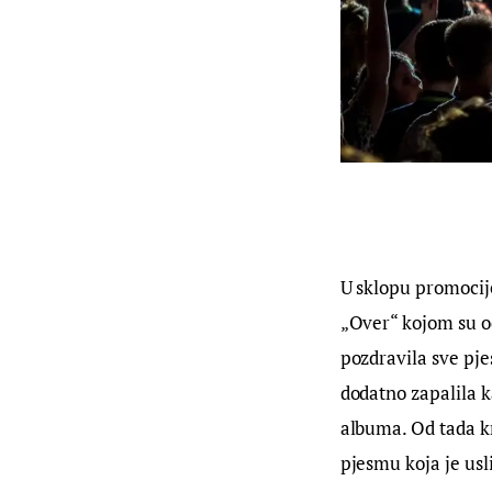
U sklopu promocij
„Over“ kojom su od
pozdravila sve pje
dodatno zapalila k
albuma. Od tada k
pjesmu koja je usli