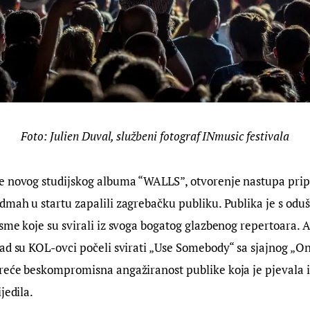
Foto: Julien Duval, službeni fotograf INmusic festivala
e novog studijskog albuma “WALLS”, otvorenje nastupa pripa
mah u startu zapalili zagrebačku publiku. Publika je s odu
sme koje su svirali iz svoga bogatog glazbenog repertoara. 
ad su KOL-ovci počeli svirati „Use Somebody“ sa sjajnog „On
reće beskompromisna angažiranost publike koja je pjevala i
jedila.