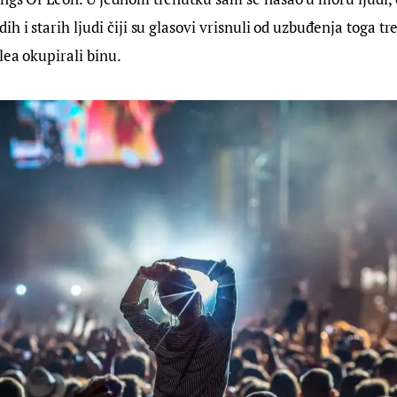
h i starih ljudi čiji su glasovi vrisnuli od uzbuđenja toga tr
lea okupirali binu.