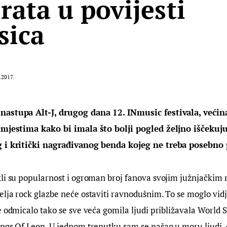
rata u povijesti
sica
.2017.
astupa Alt-J, drugog dana 12. INmusic festivala, većina 
 mjestima kako bi imala što bolji pogled željno iščekuj
 i kritički nagrađivanog benda kojeg ne treba posebno p
li su popularnost i ogroman broj fanova svojim južnjačkim 
lja rock glazbe neće ostaviti ravnodušnim. To se moglo vidje
e odmicalo tako se sve veća gomila ljudi približavala World S
ings Of Leon. U jednom trenutku sam se našao u moru ljudi,