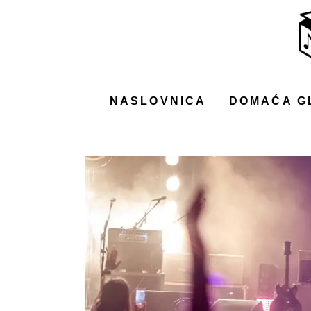
NASLOVNICA
DOMAĆA GLAZBA
STRANA GLAZBA
NASLOVNICA
DOMAĆA G
FILM
MUSIC BOX