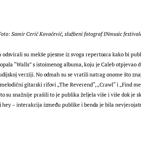
Foto: Samir Cerić Kovačević, službeni fotograf INmusic festival
 odsvirali su mekše pjesme iz svoga repertoara kako bi publ
dopala “Walls” s istoimenog albuma, koju je Caleb otpjevao d
tudijskoj verziji. No odmah su se vratili natrag onome što znaj
melodični gitarski rifovi „The Reverend“, „Crawl“ i „Find me“
to su snažnije prašili to je publika željela više i više dok je s
ali hey – interakcija između publike i benda je bila nevjeroja