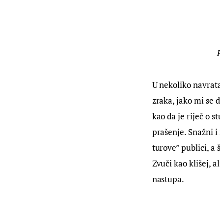
U nekoliko navrata
zraka, jako mi se 
kao da je riječ o s
prašenje. Snažni i 
turove” publici, a š
Zvuči kao klišej, 
nastupa.