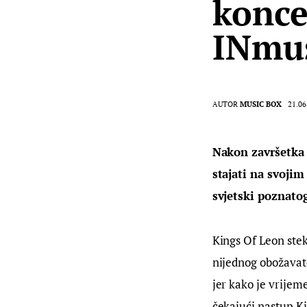
konce
INmu
AUTOR
MUSIC BOX
21.06
Nakon završetka n
stajati na svojim
svjetski poznatog
Kings Of Leon stek
nijednog obožavate
jer kako je vrijem
čekajući nastup K