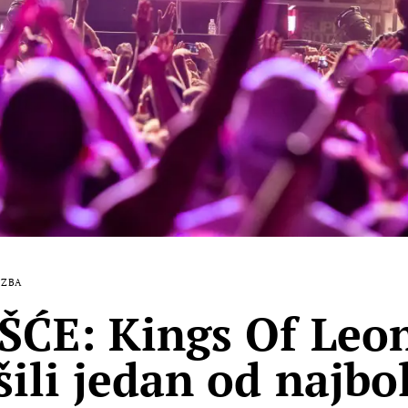
AZBA
ŠĆE: Kings Of Leo
šili jedan od najbo