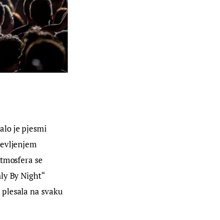
lo je pjesmi 
ševljenjem 
Atmosfera se 
ly By Night“ 
 plesala na svaku 