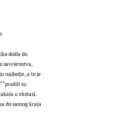
a
ika došla do 
o savršenstva, 
u najbolje, a to je 
 “prašili su 
kakala u ekstazi. 
tna do samog kraja 