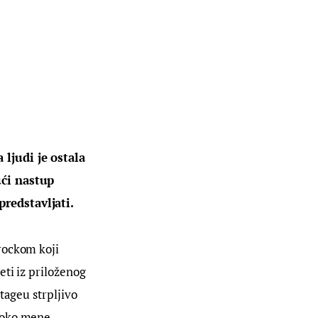
ljudi je ostala 
ući nastup 
redstavljati. 
rockom koji 
ti iz priloženog 
tageu strpljivo 
 oko mene 