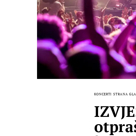
KONCERTI
STRANA GL
IZVJE
otpra