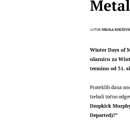
Metal
AUTOR
NIKOLA KNEŽEVI
Winter Days of Me
ulaznicu za Winte
terminu od 31. si
Proteklih dana smo
trebali točno odgov
Dropkick Murphy
Departed)?”