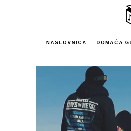
NASLOVNICA
DOMAĆA GLAZBA
STRANA GLAZBA
NASLOVNICA
DOMAĆA G
FILM
MUSIC BOX