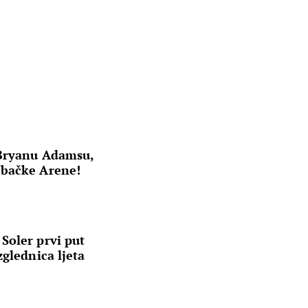
 Bryanu Adamsu,
ebačke Arene!
Soler prvi put
zglednica ljeta