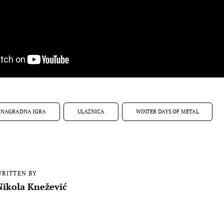
NAGRADNA IGRA
ULAZNICA
WINTER DAYS OF METAL
RITTEN BY
Nikola Knežević