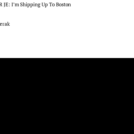
E: I’m Shipping Up To Boston
erak