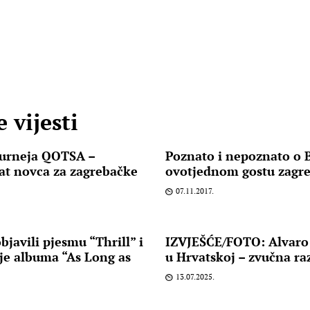
 vijesti
turneja QOTSA –
Poznato i nepoznato o
t novca za zagrebačke
ovotjednom gostu zagr
07.11.2017.
bjavili pjesmu “Thrill” i
IZVJEŠĆE/FOTO: Alvaro 
lje albuma “As Long as
u Hrvatskoj – zvučna ra
13.07.2025.