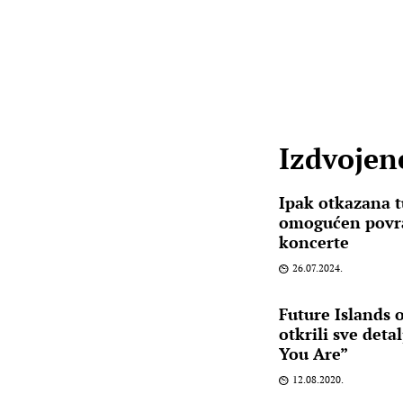
Izdvojene
Ipak otkazana 
omogućen povra
koncerte
26.07.2024.
Future Islands o
otkrili sve deta
You Are”
12.08.2020.