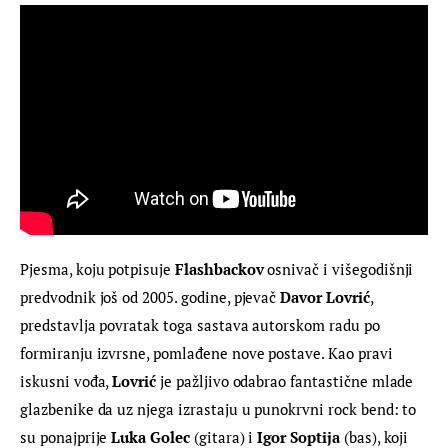
Pjesma, koju potpisuje 
Flashbackov 
osnivač i višegodišnji 
predvodnik još od 2005. godine, pjevač
 Davor Lovrić
, 
predstavlja povratak toga sastava autorskom radu po 
formiranju izvrsne, pomlađene nove postave. Kao pravi 
iskusni vođa, 
Lovrić 
je pažljivo odabrao fantastične mlade 
glazbenike da uz njega izrastaju u punokrvni rock bend: to 
su ponajprije 
Luka Golec 
(gitara) i 
Igor Soptija 
(bas), koji 