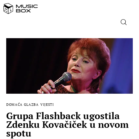
NASLOVNICA
DOMAĆA GLAZBA
STRANA GLAZBA
FILM
DOMAĆA GLAZBA
VIJESTI
MUSIC BOX
Grupa Flashback ugostila
Zdenku Kovačiček u novom
spotu