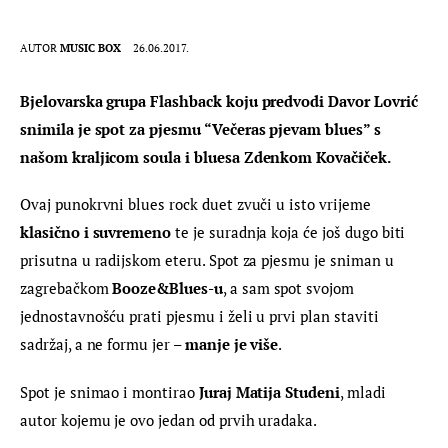
AUTOR
MUSIC BOX
26.06.2017.
Bjelovarska grupa Flashback koju predvodi Davor Lovrić 
snimila je spot za pjesmu “Večeras pjevam blues” s 
našom kraljicom soula i bluesa Zdenkom Kovačiček.
Ovaj punokrvni blues rock duet zvuči u isto vrijeme
klasično i suvremeno
 te je suradnja koja će još dugo biti 
prisutna u radijskom eteru. Spot za pjesmu je sniman u 
zagrebačkom
 Booze&Blues-u
, a sam spot svojom 
jednostavnošću prati pjesmu i želi u prvi plan staviti 
sadržaj, a ne formu jer – 
manje je više
.
Spot je snimao i montirao 
Juraj Matija Studeni
, mladi 
autor kojemu je ovo jedan od prvih uradaka.