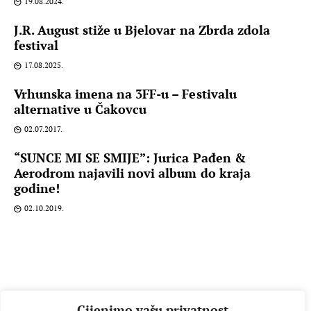
19.08.2024.
J.R. August stiže u Bjelovar na Zbrda zdola
festival
17.08.2025.
Vrhunska imena na 3FF-u – Festivalu
alternative u Čakovcu
02.07.2017.
“SUNCE MI SE SMIJE”: Jurica Pađen &
Aerodrom najavili novi album do kraja
godine!
02.10.2019.
Cijenimo vašu privatnost