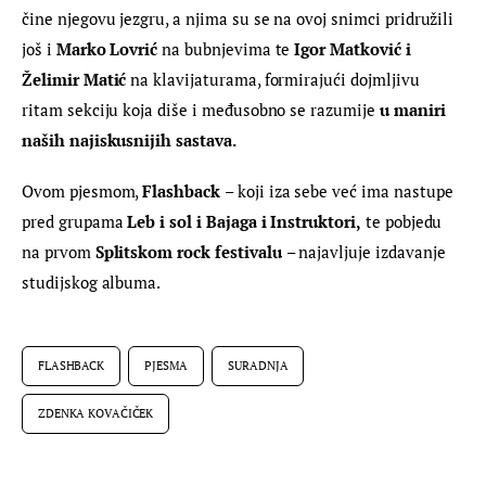
čine njegovu jezgru, a njima su se na ovoj snimci pridružili 
još i 
Marko Lovrić
 na bubnjevima te 
Igor Matković i 
Želimir Matić 
na klavijaturama, formirajući dojmljivu 
ritam sekciju koja diše i međusobno se razumije 
u maniri 
naših najiskusnijih sastava.
Ovom pjesmom, 
Flashback 
– koji iza sebe već ima nastupe 
pred grupama 
Leb i sol i Bajaga i Instruktori,
 te pobjedu 
na prvom 
S
plitskom rock festivalu 
– najavljuje izdavanje 
studijskog albuma.
FLASHBACK
PJESMA
SURADNJA
ZDENKA KOVAČIČEK